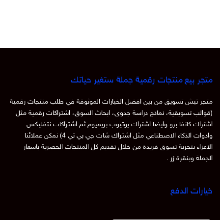
متجر بيع منتجات رقمية جملة ستغير حياتك
متجر تيش تسويق من بين افضل الخيارات الموثوقة في طلب منتجات رقمية
(قوالب تسويقية، نماذج دراسة جدوى، ابحاث السوق، اشتراكات رقمية مثل
اشتراك كانفا برو وايضا اشتراك يوتيوب بريميوم ثم اشتراكات نتفليكس
وادوات الذكاء الاصطناعي مثل اشتراك شات جي بي تي 4) نمكن عملائنا
الاعزاء بتجربة تسوق فريدة من خلال تقديم كل المنتجات الحصرية باسعار
الجملة وبنقرة زر .
خيارات الدفع