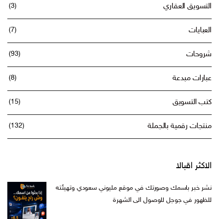
التسويق العقاري
(3)
العبايات
(7)
شروحات
(93)
عبارات مبدعة
(8)
كتب التسويق
(15)
منتجات رقمية بالجملة
(132)
الاكثر اقبالا
نشر خبر باسمك وصورتك في موقع مليوني سعودي وتهيئته
للظهور في جوجل للوصول الى الشهرة
السعر
السعر
ر.س
599,00
ر.س
199,00