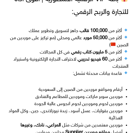
للتجارة والربح الرقمي:
أكثر من
100,000 قالب
جاهز لتسويق وتطوير عملك
أكثر من
50,000 مورد
عالمي ومحلي (مع تركيز على موردين من
الصين
)
أكثر من
5 مليون كتاب رقمي
في كل المجالات
أكثر من
60 فيديو تدريبي
لاحتراف التجارة الإلكترونية واستيراد
المنتجات
قاعدة بيانات محدثة تشمل:
أرقام ومواقع موردين من الصين إلى السعودية
موردين سوبر ماركت وموردين للمطاعم والفنادق
موردين لحوم وموردين لحوم انجوس عالية الجودة
موردين بقوليات، عسل أسود، زبدة نيوزلاندى، جبن، وكل المواد
الغذائية
موردين معتمدين من شركات مثل
المراعي، نادك، وغيرها
أفضل
مواقع موردين Supplier
محليين ودوليين