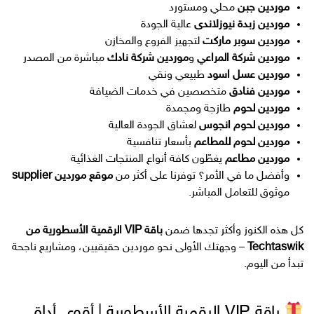
موردين جبن
محلي ومستورد
موردين زبدة نيوزلاندى
عالية الجودة
موردين سوبر ماركت
لتجهيز الفروع والمخازن
موردين شركة المراعي
و
موردين شركة نادك
مباشرة من المصدر
موردين عسل اسود
طبيعي ونقي
موردين فنادق
متخصصين في خدمات الضيافة
موردين لحوم
طازجة ومجمدة
موردين لحوم انجوس
لعشاق الجودة العالية
موردين لحوم للمطاعم
بأسعار تنافسية
موردين مطاعم
يغطّون كافة أنواع المنتجات الغذائية
وأفضل ما في الأمر؟ توفرنا على أكثر من
موقع موردين supplier
موثوق للتعامل المباشر.
كل هذه الكنوز وأكثر تجدها ضمن
باقة VIP الرقمية الأسطورية من
Techtaswik
– وجهتك الأولى نحو موردين حقيقيين، ومشاريع ناجحة
تبدأ من اليوم.
باقة VIP الرقمية الأسطورية | أقوى أداة