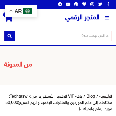
AR
0
المتجر الرقمي
ن
ا
بحث
ص
س
ا
م
ل
ا
ب
ل
من المدونة
ح
ت
ث
ص
ن
ي
ف
الرئيسية
/
Blog
/
باقة VIP الرقمية الأسطورية من Techtaswik:
مفتاحك إلى عالم الموردين والمنتجات الرقميه والربح السريع(50,000
مورد ارقام وايميلات)