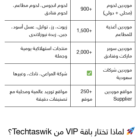
موردين لحوم
لحوم انجوس، لحوم مطاعم،
+900
(محلي + دولي)
لحوم فنادق
موردين أغذية
زيوت، رز، توابل، عسل أسود،
+1,500
للمطاعم
جبن، زبدة نيوزلاندى
موردين سوبر
منتجات استهلاكية يومية
+2,000
ماركت وفنادق
وجملة
موردين شركات
شركة المراعي، نادك، وغيرها
سعودية
مواقع موردين
+250
مواقع توريد عالمية ومحلية مع
Supplier
موقع
تصنيفات دقيقة
لماذا تختار باقة VIP من Techtaswik؟