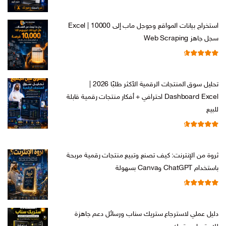
الأصلي
الحالي
هو:
هو:
استخراج بيانات المواقع وجوجل ماب إلى Excel | 10000
ر.س 599,00.
ر.س 199,00.
سجل جاهز Web Scraping
تم التقييم
السعر
السعر
ر.س
599,00
ر.س
99,00
من 5
4.71
الأصلي
الحالي
تحليل سوق المنتجات الرقمية الأكثر طلبًا 2026 |
هو:
هو:
Dashboard Excel احترافي + أفكار منتجات رقمية قابلة
ر.س 599,00.
ر.س 99,00.
للبيع
تم التقييم
السعر
السعر
ر.س
99,00
ر.س
19,00
من 5
4.67
الأصلي
الحالي
ثروة من الإنترنت: كيف تصنع وتبيع منتجات رقمية مربحة
هو:
هو:
باستخدام ChatGPT وCanva بسهولة
ر.س 99,00.
ر.س 19,00.
تم التقييم
السعر
السعر
ر.س
99,00
ر.س
19,00
من 5
4.67
الأصلي
الحالي
دليل عملي لاسترجاع ستريك سناب ورسائل دعم جاهزة
هو:
هو: