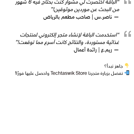
“الباقة اختصرت لي مشوار كنت بحتاج فيه 6 شهور
من البحث عن موردين موثوقين!”
— ناصر.س | صاحب مطعم بالرياض
“استخدمت الباقة لإنشاء متجر إلكتروني لمنتجات
غذائية مستوردة، والنتائج كانت أسرع مما توقعت!”
— ريم.ع | رائدة أعمال
جاهز تبدأ؟
تفضل بزيارة متجرنا
Techtaswik Store
واحصل عليها فورًا!