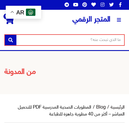
AR
0
المتجر الرقمي
ن
ا
بحث
ص
س
ا
م
ل
ا
ب
ل
من المدونة
ح
ت
ث
ص
ن
ي
ف
الرئيسية
/
Blog
/
المطويات الصحية المدرسية PDF للتحميل
المباشر – أكثر من 40 مطوية جاهزة للطباعة