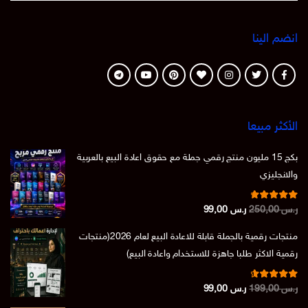
انضم الينا
الأكثر مبيعا
بكج 15 مليون منتج رقمي جملة مع حقوق اعادة البيع بالعربية
والانجليزي
تم التقييم
السعر
السعر
ر.س
250,00
ر.س
99,00
من 5
4.86
الأصلي
الحالي
منتجات رقمية بالجملة قابلة للاعادة البيع لعام 2026(منتجات
هو:
هو:
رقمية الاكثر طلبا جاهزة للاستخدام واعادة البيع)
ر.س 250,00.
ر.س 99,00.
تم التقييم
السعر
السعر
ر.س
199,00
ر.س
99,00
من 5
4.73
الأصلي
الحالي