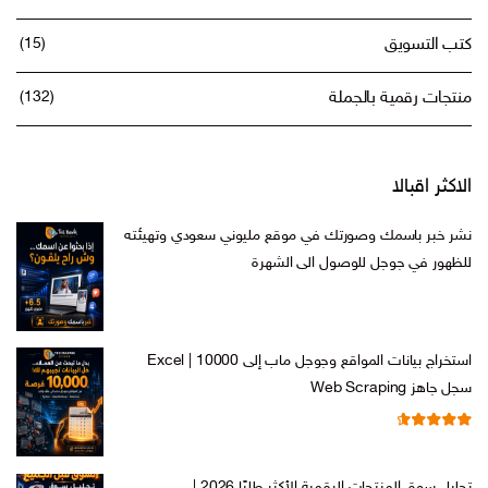
كتب التسويق
(15)
منتجات رقمية بالجملة
(132)
الاكثر اقبالا
نشر خبر باسمك وصورتك في موقع مليوني سعودي وتهيئته
للظهور في جوجل للوصول الى الشهرة
السعر
السعر
ر.س
599,00
ر.س
199,00
الأصلي
الحالي
هو:
هو:
استخراج بيانات المواقع وجوجل ماب إلى Excel | 10000
ر.س 599,00.
ر.س 199,00.
سجل جاهز Web Scraping
تم التقييم
السعر
السعر
ر.س
599,00
ر.س
99,00
من 5
4.71
الأصلي
الحالي
تحليل سوق المنتجات الرقمية الأكثر طلبًا 2026 |