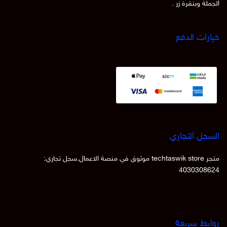
الجملة وبنقرة زر .
خيارات الدفع
السجل التجاري
متجر techtaswik store موثوق في منصة الاعمال.سجل تجاري:
4030308624
روابط سريعة