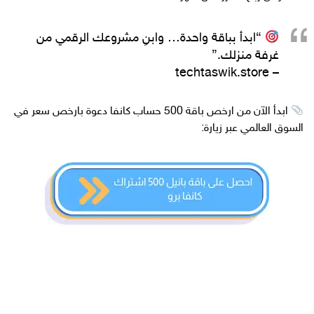
“ابدأ بباقة واحدة… وابنِ مشروعك الرقمي من
غرفة منزلك.”
– techtaswik.store
ابدأ الآن من ارخص باقة 500 حساب كانفا دعوة بارخص سعر في
السوق العالمي عبر زيارة:
إذا كنت تبحث عن مشروع رقمي ناجح، فإن
الاشتراكات الرقمية
بالجملة
تعتبر من أفضل الخيارات المتاحة اليوم، خاصة لمن يطمح في
إطلاق
متجر اشتراكات رقمية
يقدم
اشتراكات رخيصة
ومطلوبة في
السوق. سواء كنت تفكر في فتح
متجر اشتراكات رقمية سلة
أو عبر