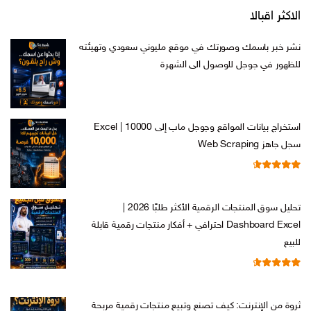
الاكثر اقبالا
نشر خبر باسمك وصورتك في موقع مليوني سعودي وتهيئته
للظهور في جوجل للوصول الى الشهرة
السعر
السعر
ر.س
599,00
ر.س
199,00
الأصلي
الحالي
هو:
هو:
استخراج بيانات المواقع وجوجل ماب إلى Excel | 10000
ر.س 599,00.
ر.س 199,00.
سجل جاهز Web Scraping
تم التقييم
السعر
السعر
ر.س
599,00
ر.س
99,00
من 5
4.71
الأصلي
الحالي
تحليل سوق المنتجات الرقمية الأكثر طلبًا 2026 |
هو:
هو:
Dashboard Excel احترافي + أفكار منتجات رقمية قابلة
ر.س 599,00.
ر.س 99,00.
للبيع
تم التقييم
السعر
السعر
ر.س
99,00
ر.س
19,00
من 5
4.67
الأصلي
الحالي
ثروة من الإنترنت: كيف تصنع وتبيع منتجات رقمية مربحة
هو:
هو: