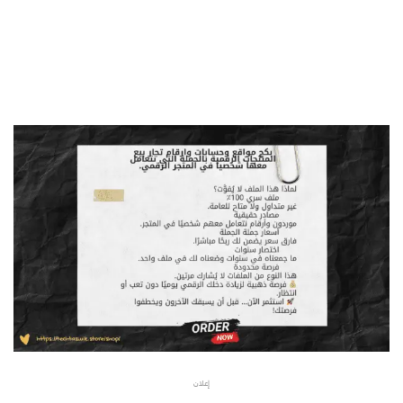
منصة
salla
، أو حتى تدير
متجر ديجيتال
مستقل، فإن بيع
اشتراكات
رقميه بالجمله
يتيح لك فرصة تحقيق ربح متكرر ودخل ثابت. لكن
ما
هي الاشتراكات الرقمية؟
وكيف تبدأ؟ وهل
متجر اشتراكاتي موثوق
؟
في هذا المقال، سنجيبك على هذه الأسئلة ونرشدك خطوة بخطوة
لتبدأ مشروعك الرقمي بثقة.
إعلان