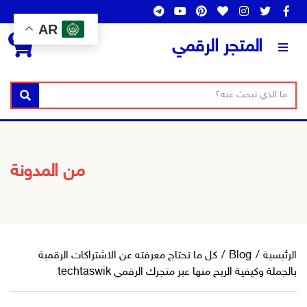
AR
0
المتجر الرقمي
ن
ا
بحث
ص
س
ا
م
ل
ا
ب
ل
من المدونة
ح
ت
ث
ص
ن
ي
ف
الرئيسية
/
Blog
/
كل ما تحتاج معرفته عن الاشتراكات الرقمية
بالجملة وكيفية الربح منها عبر متجرك الرقمي techtaswik