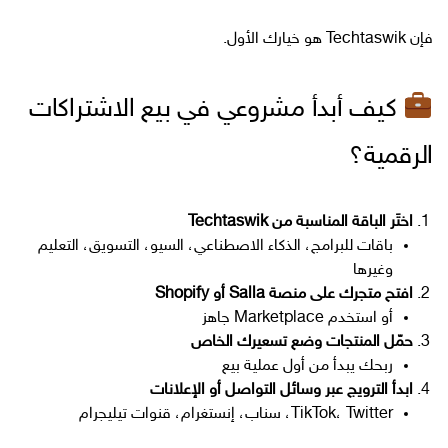
فإن Techtaswik هو خيارك الأول.
كيف أبدأ مشروعي في بيع الاشتراكات
الرقمية؟
اختَر الباقة المناسبة من Techtaswik
باقات للبرامج، الذكاء الاصطناعي، السيو، التسويق، التعليم
وغيرها
افتح متجرك على منصة Salla أو Shopify
أو استخدم Marketplace جاهز
حمّل المنتجات وضع تسعيرك الخاص
ربحك يبدأ من أول عملية بيع
ابدأ الترويج عبر وسائل التواصل أو الإعلانات
TikTok، Twitter، سناب، إنستغرام، قنوات تيليجرام