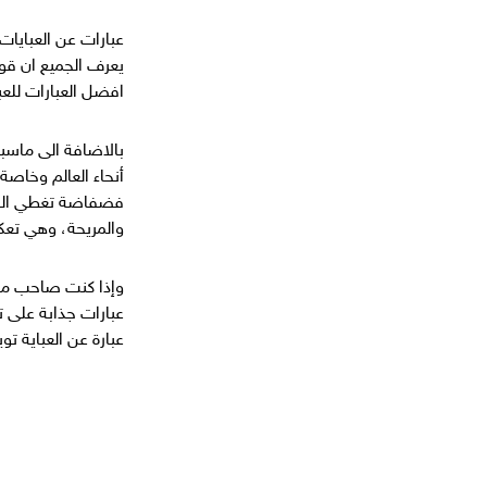
و
ن
عبارات عن العبايا
ي
يعرف الجميع ان قوة
افضل العبارات للعب
أنحاء العالم وخاصة
فضفاضة تغطي الجسم 
والمريحة، وهي تعكس
وإذا كنت صاحب متج
عبارة عن العباية توي