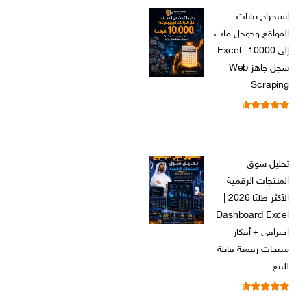
الأصلي
الحالي
استخراج بيانات
هو:
هو:
المواقع وجوجل ماب
ر.س 599,00.
ر.س 199,00.
إلى Excel | 10000
سجل جاهز Web
Scraping
تم التقييم
ر.س
599,00
من 5
4.71
السعر
السعر
ر.س
99,00
الأصلي
الحالي
تحليل سوق
هو:
هو:
المنتجات الرقمية
ر.س 599,00.
ر.س 99,00.
الأكثر طلبًا 2026 |
Dashboard Excel
احترافي + أفكار
منتجات رقمية قابلة
للبيع
تم التقييم
ر.س
99,00
من 5
4.67