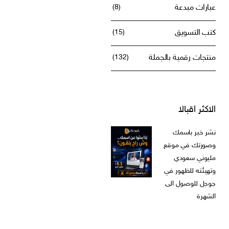
عبارات مبدعة
(8)
كتب التسويق
(15)
منتجات رقمية بالجملة
(132)
الاكثر اقبالا
نشر خبر باسمك
وصورتك في موقع
مليوني سعودي
وتهيئته للظهور في
جوجل للوصول الى
الشهرة
ر.س
599,00
السعر
السعر
ر.س
199,00