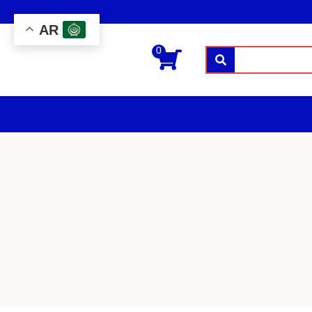
AR
0
بحث