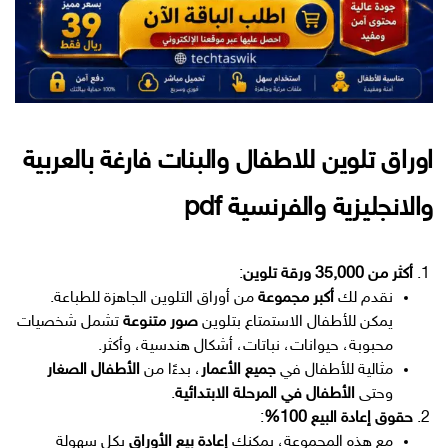
اوراق تلوين للاطفال والبنات فارغة بالعربية
والانجليزية والفرنسية pdf
أكثر من 35,000 ورقة تلوين
:
نقدم لك
أكبر مجموعة
من أوراق التلوين الجاهزة للطباعة.
يمكن للأطفال الاستمتاع بتلوين
صور متنوعة
تشمل شخصيات
محبوبة، حيوانات، نباتات، أشكال هندسية، وأكثر.
مثالية للأطفال في
جميع الأعمار
، بدءًا من
الأطفال الصغار
وحتى
الأطفال في المرحلة الابتدائية
.
حقوق إعادة البيع 100%
:
مع هذه المجموعة، يمكنك
إعادة بيع الأوراق
بكل سهولة