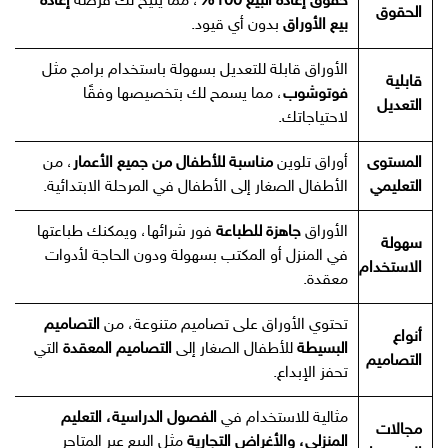
حقوق إعادة البيع 100%
، مما يتيح لك فرصة
إعادة
الحقوق
بيع الأوراق
بدون أي قيود.
الأوراق قابلة للتعديل بسهولة باستخدام برامج مثل
قابلية
فوتوشوب
، مما يسمح لك بتخصيصها وفقًا
التعديل
لاحتياجاتك.
المستوى
أوراق تلوين
مناسبة للأطفال من جميع الأعمار
، من
التعليمي
الأطفال الصغار إلى الأطفال في المرحلة الابتدائية.
الأوراق
جاهزة للطباعة
فور شرائها، ويمكنك طباعتها
سهولة
في المنزل أو المكتب بسهولة ودون الحاجة لأدوات
الاستخدام
معقدة.
تحتوي الأوراق على تصاميم متنوعة، من
التصاميم
أنواع
البسيطة
للأطفال الصغار إلى
التصاميم المعقدة
التي
التصاميم
تحفز الإبداع.
مثالية للاستخدام في
الفصول الدراسية، التعليم
مجالات
المنزلي، والأغراض التجارية
مثل البيع عبر المتاجر