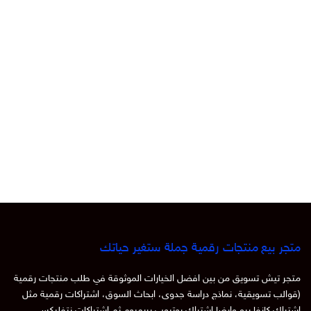
متجر بيع منتجات رقمية جملة ستغير حياتك
متجر تيش تسويق من بين افضل الخيارات الموثوقة في طلب منتجات رقمية
(قوالب تسويقية، نماذج دراسة جدوى، ابحاث السوق، اشتراكات رقمية مثل
اشتراك كانفا برو وايضا اشتراك يوتيوب بريميوم ثم اشتراكات نتفليكس