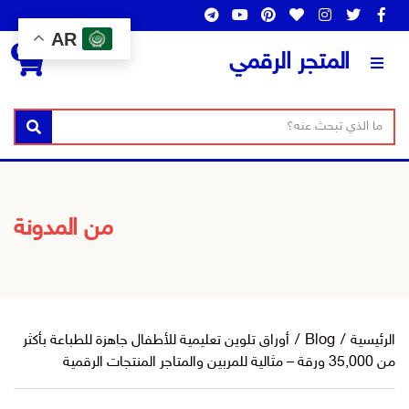
AR
0
المتجر الرقمي
ن
ا
بحث
ص
س
ا
م
ل
ا
ب
ل
من المدونة
ح
ت
ث
ص
ن
ي
ف
الرئيسية
/
Blog
/
أوراق تلوين تعليمية للأطفال جاهزة للطباعة بأكثر
من 35,000 ورقة – مثالية للمربين والمتاجر المنتجات الرقمية