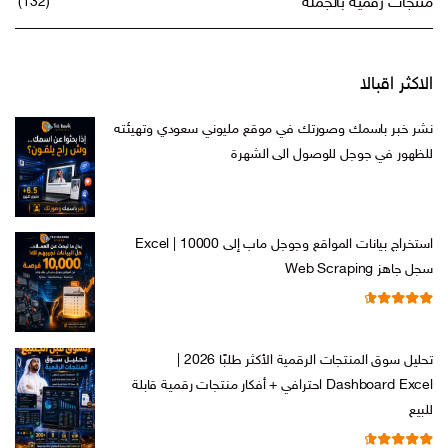
منتجات رقمية بالجملة
(132)
الاكثر اقبالا
نشر خبر باسمك وصورتك في موقع مليوني سعودي وتهيئته
للظهور في جوجل للوصول الى الشهرة
السعر
السعر
ر.س
599,00
ر.س
199,00
الأصلي
الحالي
هو:
هو:
استخراج بيانات المواقع وجوجل ماب إلى Excel | 10000
ر.س 599,00.
ر.س 199,00.
سجل جاهز Web Scraping
تم التقييم
السعر
السعر
ر.س
599,00
ر.س
99,00
من 5
4.71
الأصلي
الحالي
تحليل سوق المنتجات الرقمية الأكثر طلبًا 2026 |
هو:
هو:
Dashboard Excel احترافي + أفكار منتجات رقمية قابلة
ر.س 599,00.
ر.س 99,00.
للبيع