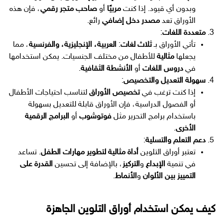
وبدون أي قيود. إذا كنت
مربيًا
أو
صاحب متجر رقمي
، فإن هذه
الأوراق تعد
مصدر دخل إضافي
رائع.
متعددة اللغات
:
تأتي الأوراق بـ
ثلاث لغات
:
العربية، الإنجليزية، والفرنسية
، مما
يجعلها
مثالية
للأطفال من مختلف الجنسيات. يمكن استخدامها
في
دروس اللغات
أو
الأنشطة الثقافية
.
سهولة التعديل والتخصيص
:
إذا كنت ترغب في
تخصيص الأوراق
لتناسب احتياجات الأطفال
أو الفصول الدراسية، فإن الأوراق قابلة للتعديل بسهولة
باستخدام برامج التحرير مثل
فوتوشوب
أو
البرامج الرقمية
الأخرى
.
دعم التعلم والتسلية
:
تعتبر أوراق التلوين
أداة مثالية لتطوير مهارات الطفل
. تساعد
في تنمية
الإبداع
و
التركيز
، بالإضافة إلى تحسين
القدرة على
التمييز بين الألوان
و
الأنماط
.
كيف يمكن استخدام أوراق التلوين الجاهزة