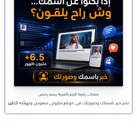
ر.س 599,00.
ر.س 199,00.
منتجات رقمية للبيع بالعربية بسعر رخيص
نشر خبر باسمك وصورتك في موقع مليوني سعودي وتهيئته للظهور في