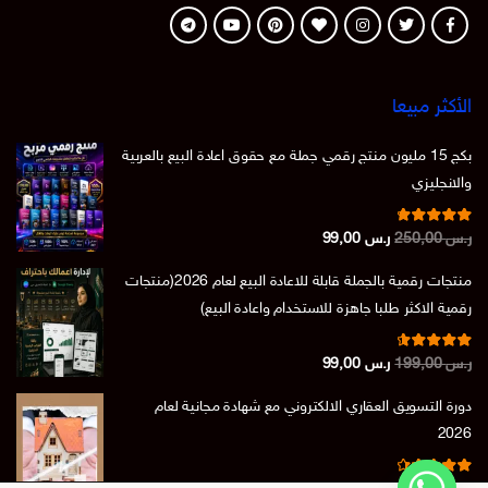
الأكثر مبيعا
بكج 15 مليون منتج رقمي جملة مع حقوق اعادة البيع بالعربية
والانجليزي
تم التقييم
السعر
السعر
ر.س
250,00
ر.س
99,00
من 5
4.86
الأصلي
الحالي
منتجات رقمية بالجملة قابلة للاعادة البيع لعام 2026(منتجات
هو:
هو:
رقمية الاكثر طلبا جاهزة للاستخدام واعادة البيع)
ر.س 250,00.
ر.س 99,00.
تم التقييم
السعر
السعر
ر.س
199,00
ر.س
99,00
من 5
4.73
الأصلي
الحالي
دورة التسويق العقاري الالكتروني مع شهادة مجانية لعام
هو:
هو:
2026
ر.س 199,00.
ر.س 99,00.
تم التقييم