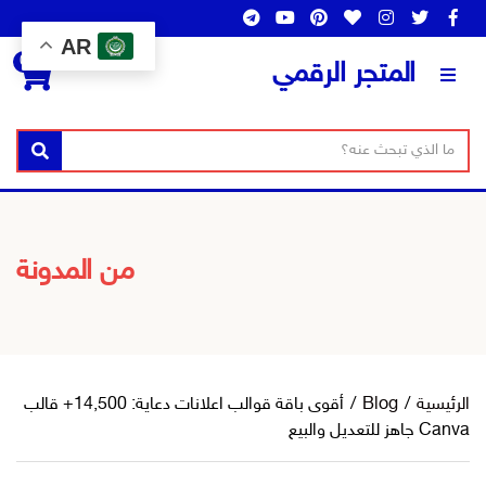
AR
0
المتجر الرقمي
ن
ا
بحث
ص
س
ا
م
ل
ا
ب
ل
من المدونة
ح
ت
ث
ص
ن
ي
ف
الرئيسية
/
Blog
/
أقوى باقة قوالب اعلانات دعاية: 14,500+ قالب
Canva جاهز للتعديل والبيع