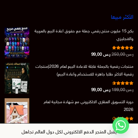
الأكثر مبيعا
بكج 15 مليون منتج رقمي جملة مع حقوق اعادة البيع بالعربية
والانجليزي
تم التقييم
السعر
السعر
ر.س
250,00
ر.س
99,00
من 5
4.86
الأصلي
الحالي
منتجات رقمية بالجملة قابلة للاعادة البيع لعام 2026(منتجات
هو:
هو:
رقمية الاكثر طلبا جاهزة للاستخدام واعادة البيع)
ر.س 250,00.
ر.س 99,00.
تم التقييم
السعر
السعر
ر.س
199,00
ر.س
99,00
من 5
4.73
الأصلي
الحالي
دورة التسويق العقاري الالكتروني مع شهادة مجانية لعام
هو:
هو:
2026
ر.س 199,00.
ر.س 99,00.
تم التقييم
السعر
السعر
ر.س
150,00
ر.س
39,00
من 5
4.50
يقبل المتجر الدفع الالكتروني لكل دول العالم
تجاهل
الأصلي
الحالي