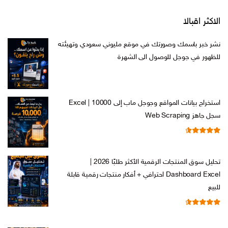
الاكثر اقبالا
نشر خبر باسمك وصورتك في موقع مليوني سعودي وتهيئته
للظهور في جوجل للوصول الى الشهرة
السعر
السعر
ر.س
599,00
ر.س
199,00
الأصلي
الحالي
هو:
هو:
استخراج بيانات المواقع وجوجل ماب إلى Excel | 10000
ر.س 599,00.
ر.س 199,00.
سجل جاهز Web Scraping
تم التقييم
السعر
السعر
ر.س
599,00
ر.س
99,00
من 5
4.71
الأصلي
الحالي
تحليل سوق المنتجات الرقمية الأكثر طلبًا 2026 |
هو:
هو:
Dashboard Excel احترافي + أفكار منتجات رقمية قابلة
ر.س 599,00.
ر.س 99,00.
للبيع
تم التقييم
السعر
السعر
ر.س
99,00
ر.س
19,00
من 5
4.67
الأصلي
الحالي