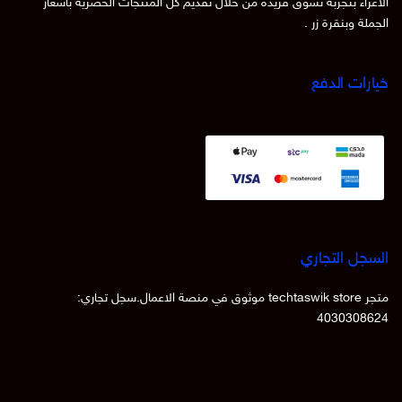
الاعزاء بتجربة تسوق فريدة من خلال تقديم كل المنتجات الحصرية باسعار
الجملة وبنقرة زر .
خيارات الدفع
السجل التجاري
متجر techtaswik store موثوق في منصة الاعمال.سجل تجاري:
4030308624