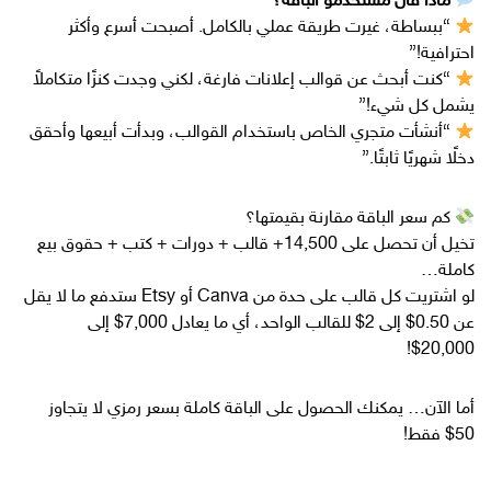
ماذا قال مستخدمو الباقة؟
“ببساطة، غيرت طريقة عملي بالكامل. أصبحت أسرع وأكثر
احترافية!”
“كنت أبحث عن قوالب إعلانات فارغة، لكني وجدت كنزًا متكاملاً
يشمل كل شيء!”
“أنشأت متجري الخاص باستخدام القوالب، وبدأت أبيعها وأحقق
دخلًا شهريًا ثابتًا.”
كم سعر الباقة مقارنة بقيمتها؟
تخيل أن تحصل على 14,500+ قالب + دورات + كتب + حقوق بيع
كاملة…
لو اشتريت كل قالب على حدة من Canva أو Etsy ستدفع ما لا يقل
عن 0.50$ إلى 2$ للقالب الواحد، أي ما يعادل 7,000$ إلى
20,000$!
أما الآن… يمكنك الحصول على الباقة كاملة بسعر رمزي لا يتجاوز
50$ فقط!