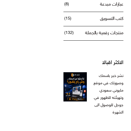
عبارات مبدعة
(8)
كتب التسويق
(15)
منتجات رقمية بالجملة
(132)
الاكثر اقبالا
نشر خبر باسمك
وصورتك في موقع
مليوني سعودي
وتهيئته للظهور في
جوجل للوصول الى
الشهرة
ر.س
599,00
السعر
السعر
ر.س
199,00