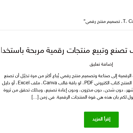
 منتجات رقمية مربحة باستخدام ChatGPT وCanva لتحقيق ارباح خيال
على
إضافة تعليق
ثروة
لرقمية إلى صناعة وتصميم منتج رقمي يُباع أكثر من مرة تخيّل أن تصنع
من
منتجًا رقميا واحدًا فقط: سواء كان هذا المنتج كتاب الكتروني PDF، او باقة قالب Canva، ملف Excel، أو دليل
الإنترنت:
 شهر، دون شحن، دون مخزون، ودون إعادة تصنيع، وبذلك تحقق من ثروة
كيف
اقول لكم بان هذه هي قوة المنتجات الرقمية. في زمن […]
تصنع
وتبيع
منتجات
إقرأ المزيد
رقمية
مربحة