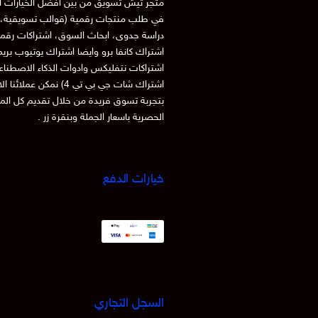
متجر تيش تسويق من بين افضل الخيارات ا
في طلب منتجات رقمية (قوالب تسويقية، 
دراسة جدوى، ابحاث السوق، اشتراكات رقم
اشتراك كانفا برو وايضا اشتراك يوتيوب بري
اشتراكات نتفليكس وادوات الذكاء الاصطنا
اشتراك شات جي بي تي 4) نمكن عملائنا
بتجربة تسوق فريدة من خلال تقديم كل الم
الحصرية باسعار الجملة وبنقرة زر .
خيارات الدفع
السجل التجاري