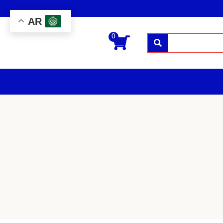
AR
0
بحث