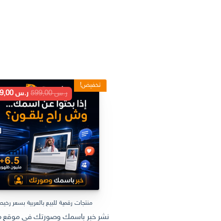
تخفيض!
السعر
ر.س
599,00
ر.س
199,00
الأصلي
هو:
ر.س 599,00.
منتجات رقمية للبيع بالعربية بسعر رخي
نشر خبر باسمك وصورتك في موقع مل