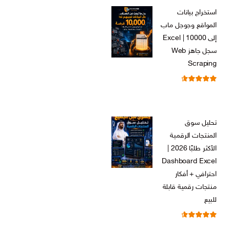
الأصلي
الحالي
استخراج بيانات
هو:
هو:
المواقع وجوجل ماب
ر.س 599,00.
ر.س 199,00.
إلى Excel | 10000
سجل جاهز Web
Scraping
تم التقييم
ر.س
599,00
من 5
4.71
السعر
السعر
ر.س
99,00
الأصلي
الحالي
تحليل سوق
هو:
هو:
المنتجات الرقمية
ر.س 599,00.
ر.س 99,00.
الأكثر طلبًا 2026 |
Dashboard Excel
احترافي + أفكار
منتجات رقمية قابلة
للبيع
تم التقييم
ر.س
99,00
من 5
4.67