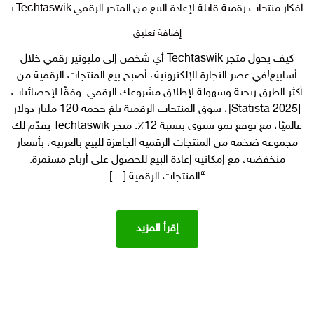
افكار منتجات رقمية قابلة لإعادة البيع من المتجر الرقمي Techtaswik يمكن بيعها في gumroad و etsy وسلة
على
إضافة تعليق
افكار
كيف يحول متجر Techtaswik أي شخص إلى مليونير رقمي خلال
منتجات
أسابيع!في عصر التجارة الإلكترونية، أصبح بيع المنتجات الرقمية من
رقمية
قابلة
أكثر الطرق ربحية وسهولة لإطلاق مشروعك الرقمي. وفقًا لإحصائيات
لإعادة
[Statista 2025]، سوق المنتجات الرقمية بلغ حجمه 120 مليار دولار
البيع
عالميًا، مع توقع نمو سنوي بنسبة 12٪. متجر Techtaswik يقدّم لك
من
مجموعة ضخمة من المنتجات الرقمية الجاهزة للبيع بالعربية، بأسعار
المتجر
منخفضة، مع إمكانية إعادة البيع للحصول على أرباح مستمرة.
الرقمي
“المنتجات الرقمية […]
Techtaswik
يمكن
بيعها
في
إقرأ المزيد
gumroad
و
etsy
وسلة