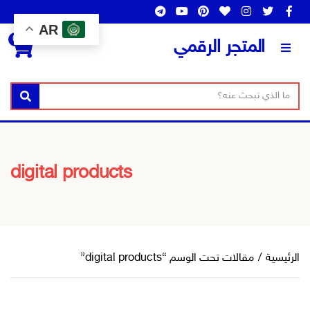
AR
0
المتجر الرقمي
ن
ا
بحث
ص
س
ا
م
ل
ا
ب
ل
digital products
ح
ت
ث
ص
ن
ي
ف
الرئيسية
/
مقالات تحت الوسم “digital products”