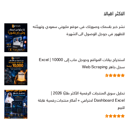
الاكثر اقبالا
نشر خبر باسمك وصورتك في موقع مليوني سعودي وتهيئته
للظهور في جوجل للوصول الى الشهرة
السعر
السعر
ر.س
599,00
ر.س
199,00
الأصلي
الحالي
هو:
هو:
استخراج بيانات المواقع وجوجل ماب إلى Excel | 10000
ر.س 599,00.
ر.س 199,00.
سجل جاهز Web Scraping
تم التقييم
السعر
السعر
ر.س
599,00
ر.س
99,00
من 5
4.71
الأصلي
الحالي
تحليل سوق المنتجات الرقمية الأكثر طلبًا 2026 |
هو:
هو:
Dashboard Excel احترافي + أفكار منتجات رقمية قابلة
ر.س 599,00.
ر.س 99,00.
للبيع
تم التقييم
السعر
السعر
ر.س
99,00
ر.س
19,00
من 5
4.67