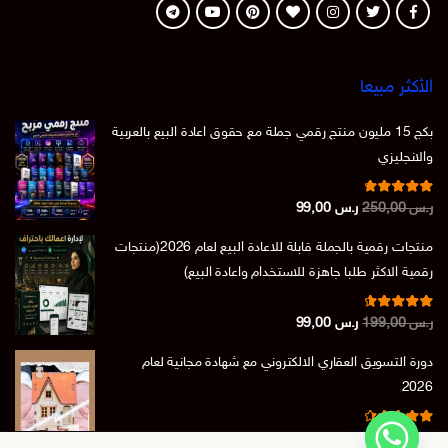
الأكثر مبيعا
بكج 15 مليون منتج رقمي جملة مع حقوق اعادة البيع بالعربية
والانجليزي
تم التقييم
السعر
السعر
ر.س
250,00
ر.س
99,00
من 5
4.86
الأصلي
الحالي
منتجات رقمية بالجملة قابلة للاعادة البيع لعام 2026(منتجات
هو:
هو:
رقمية الاكثر طلبا جاهزة للاستخدام واعادة البيع)
ر.س 250,00.
ر.س 99,00.
تم التقييم
السعر
السعر
ر.س
199,00
ر.س
99,00
من 5
4.73
الأصلي
الحالي
دورة التسويق العقاري الالكتروني مع شهادة مجانية لعام
هو:
هو:
2026
ر.س 199,00.
ر.س 99,00.
تم التقييم
السعر
السعر
ر.س
150,00
ر.س
39,00
من 5
4.50