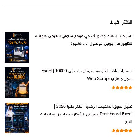
الاكثر اقبالا
نشر خبر باسمك وصورتك في موقع مليوني سعودي وتهيئته
للظهور في جوجل للوصول الى الشهرة
السعر
السعر
ر.س
599,00
ر.س
199,00
الأصلي
الحالي
هو:
هو:
استخراج بيانات المواقع وجوجل ماب إلى Excel | 10000
ر.س 599,00.
ر.س 199,00.
سجل جاهز Web Scraping
تم التقييم
السعر
السعر
ر.س
599,00
ر.س
99,00
من 5
4.71
الأصلي
الحالي
تحليل سوق المنتجات الرقمية الأكثر طلبًا 2026 |
هو:
هو:
Dashboard Excel احترافي + أفكار منتجات رقمية قابلة
ر.س 599,00.
ر.س 99,00.
للبيع
تم التقييم