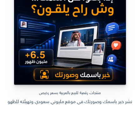
ر.س 599,00.
ر.س 199,00.
منتجات رقمية للبيع بالعربية بسعر رخيص
نشر خبر باسمك وصورتك في موقع مليوني سعودي وتهيئته للظهور في