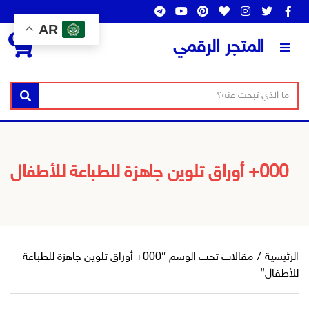
AR
0
المتجر الرقمي
ن
ا
بحث
ص
س
ا
م
ل
ا
ب
ل
000+ أوراق تلوين جاهزة للطباعة للأطفال
ح
ت
ث
ص
ن
ي
ف
الرئيسية
/
مقالات تحت الوسم “000+ أوراق تلوين جاهزة للطباعة
للأطفال”