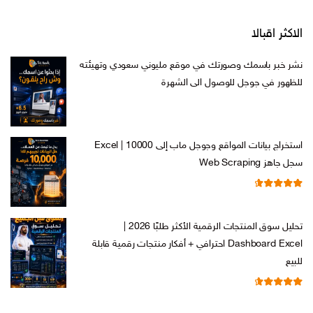
الاكثر اقبالا
نشر خبر باسمك وصورتك في موقع مليوني سعودي وتهيئته
للظهور في جوجل للوصول الى الشهرة
السعر
السعر
ر.س
599,00
ر.س
199,00
الأصلي
الحالي
هو:
هو:
استخراج بيانات المواقع وجوجل ماب إلى Excel | 10000
ر.س 599,00.
ر.س 199,00.
سجل جاهز Web Scraping
تم التقييم
السعر
السعر
ر.س
599,00
ر.س
99,00
من 5
4.71
الأصلي
الحالي
تحليل سوق المنتجات الرقمية الأكثر طلبًا 2026 |
هو:
هو:
Dashboard Excel احترافي + أفكار منتجات رقمية قابلة
ر.س 599,00.
ر.س 99,00.
للبيع
تم التقييم
السعر
السعر
ر.س
99,00
ر.س
19,00
من 5
4.67