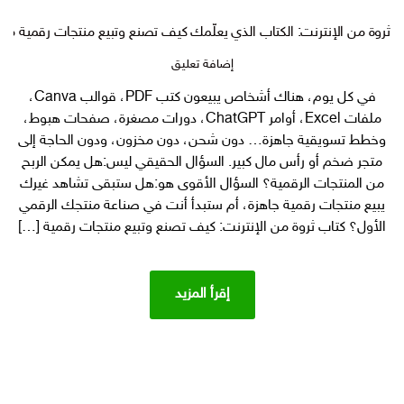
ثروة من الإنترنت: الكتاب الذي يعلّمك كيف تصنع وتبيع منتجات رقمية مربحة باستخ
على
إضافة تعليق
ثروة
في كل يوم، هناك أشخاص يبيعون كتب PDF، قوالب Canva،
من
ملفات Excel، أوامر ChatGPT، دورات مصغرة، صفحات هبوط،
الإنترنت:
الكتاب
وخطط تسويقية جاهزة… دون شحن، دون مخزون، ودون الحاجة إلى
الذي
متجر ضخم أو رأس مال كبير. السؤال الحقيقي ليس:هل يمكن الربح
يعلّمك
من المنتجات الرقمية؟ السؤال الأقوى هو:هل ستبقى تشاهد غيرك
كيف
يبيع منتجات رقمية جاهزة، أم ستبدأ أنت في صناعة منتجك الرقمي
تصنع
الأول؟ كتاب ثروة من الإنترنت: كيف تصنع وتبيع منتجات رقمية […]
وتبيع
منتجات
رقمية
مربحة
إقرأ المزيد
باستخدام
شات
جي
بي
تي