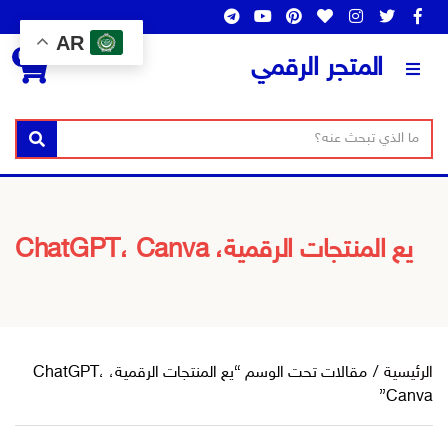
AR
0
المتجر الرقمي
ن
ا
بحث
ص
س
ا
م
ل
ا
ب
ل
يع المنتجات الرقمية، ChatGPT، Canva
ح
ت
ث
ص
ن
ي
ف
الرئيسية
/
مقالات تحت الوسم “يع المنتجات الرقمية، ChatGPT،
Canva”