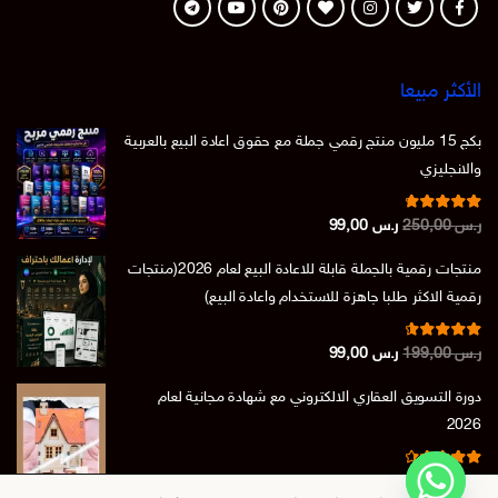
الأكثر مبيعا
بكج 15 مليون منتج رقمي جملة مع حقوق اعادة البيع بالعربية
والانجليزي
تم التقييم
السعر
السعر
ر.س
250,00
ر.س
99,00
من 5
4.86
الأصلي
الحالي
منتجات رقمية بالجملة قابلة للاعادة البيع لعام 2026(منتجات
هو:
هو:
رقمية الاكثر طلبا جاهزة للاستخدام واعادة البيع)
ر.س 250,00.
ر.س 99,00.
تم التقييم
السعر
السعر
ر.س
199,00
ر.س
99,00
من 5
4.73
الأصلي
الحالي
دورة التسويق العقاري الالكتروني مع شهادة مجانية لعام
هو:
هو:
2026
ر.س 199,00.
ر.س 99,00.
تم التقييم
السعر
السعر
ر.س
150,00
ر.س
39,00
من 5
4.50