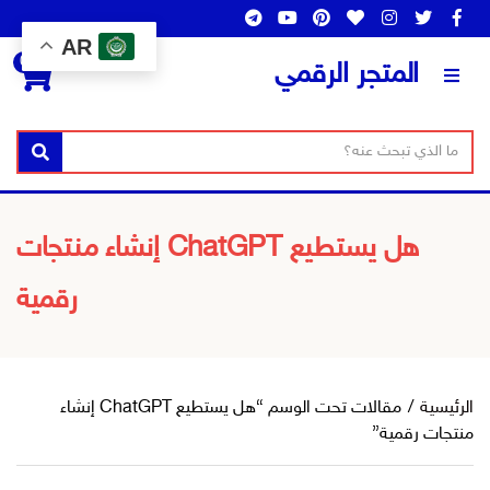
AR
0
المتجر الرقمي
ن
ا
بحث
ص
س
ا
م
ل
ا
هل يستطيع ChatGPT إنشاء منتجات
ب
ل
ح
رقمية
ت
ث
ص
ن
ي
ف
الرئيسية
/
مقالات تحت الوسم “هل يستطيع ChatGPT إنشاء
منتجات رقمية”