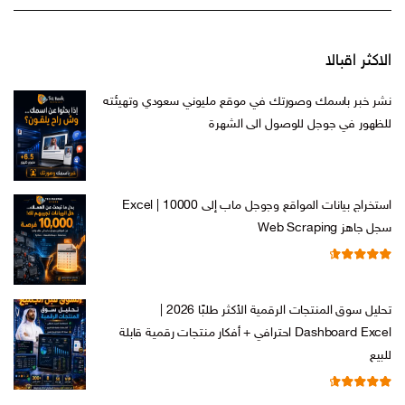
الاكثر اقبالا
نشر خبر باسمك وصورتك في موقع مليوني سعودي وتهيئته
للظهور في جوجل للوصول الى الشهرة
السعر
السعر
ر.س
599,00
ر.س
199,00
الأصلي
الحالي
هو:
هو:
استخراج بيانات المواقع وجوجل ماب إلى Excel | 10000
ر.س 599,00.
ر.س 199,00.
سجل جاهز Web Scraping
تم التقييم
السعر
السعر
ر.س
599,00
ر.س
99,00
من 5
4.71
الأصلي
الحالي
تحليل سوق المنتجات الرقمية الأكثر طلبًا 2026 |
هو:
هو:
Dashboard Excel احترافي + أفكار منتجات رقمية قابلة
ر.س 599,00.
ر.س 99,00.
للبيع
تم التقييم
السعر
السعر
ر.س
99,00
ر.س
19,00