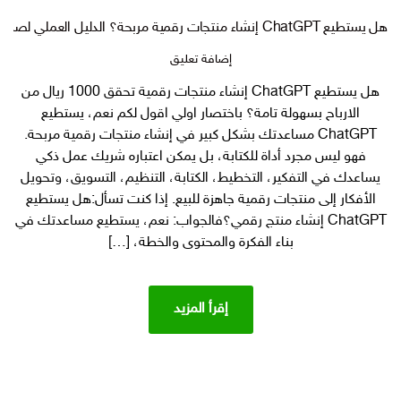
هل يستطيع ChatGPT إنشاء منتجات رقمية مربحة؟ الدليل العملي لصناعة منتج رقمي جاهز للبيع بالذكاء الاصطناعي بتجربتي الشخصية
على
إضافة تعليق
هل
هل يستطيع ChatGPT إنشاء منتجات رقمية تحقق 1000 ريال من
يستطيع
الارباح بسهولة تامة؟ باختصار اولي اقول لكم نعم، يستطيع
ChatGPT
إنشاء
ChatGPT مساعدتك بشكل كبير في إنشاء منتجات رقمية مربحة.
منتجات
فهو ليس مجرد أداة للكتابة، بل يمكن اعتباره شريك عمل ذكي
رقمية
يساعدك في التفكير، التخطيط، الكتابة، التنظيم، التسويق، وتحويل
مربحة؟
الأفكار إلى منتجات رقمية جاهزة للبيع. إذا كنت تسأل:هل يستطيع
الدليل
ChatGPT إنشاء منتج رقمي؟فالجواب: نعم، يستطيع مساعدتك في
العملي
بناء الفكرة والمحتوى والخطة، […]
لصناعة
منتج
رقمي
جاهز
إقرأ المزيد
للبيع
بالذكاء
الاصطناعي
بتجربتي
الشخصية