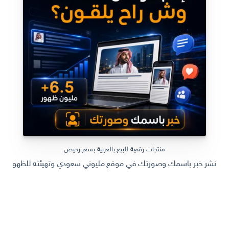
ر.س 599,00.
ر.س 199,00.
منتجات رقمية للبيع بالعربية بسعر رخيص
نشر خبر باسمك وصورتك في موقع مليوني سعودي وتهيئته للظهور في