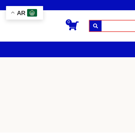
AR
0
بحث