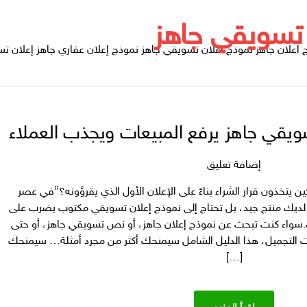
 تسويقي جاهز
اعلان جاهز نموذج اعلان تسويقي جاهز نموذج إعلان عقاري جاهز إعلان ت
سويقي جاهز يرفع المبيعات ويجذب العملاء
على
إضافة تعليق
دليلك
 7 من كل 10 مستهلكين يتخذون قرار الشراء بناءً على الإعلان الأول الذي يقرؤونه؟”في عصر
لكتابة
 لديك منتج جيد، بل تحتاج إلى نموذج إعلان تسويقي مكتوب يضرب على
إعلان
يعات.سواء كنت تبحث عن نموذج إعلان جاهز، أو نص تسويقي جاهز، أو حتى
تسويقي
 التجميل، هذا الدليل الشامل سيمنحك أكثر من مجرد أمثلة… سيمنحك
جاهز
[…]
يرفع
المبيعات
ويجذب