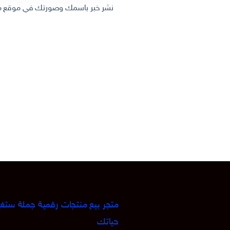
نشر خبر باسمك وصورتك في موقع مل
متجر بيع منتجات رقمية جملة ستغي
حياتك