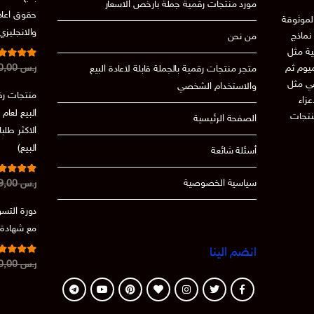
مورد منتجات رقمية جملة بارخص الاسعار
حقوق اعادة
لموثوقة
والانجليزي
نماذج
من نحن
ية مثل
تم التقي
ميوم ثم
ر.س
250,00
متجر منتجات رقمية بالجملة قابلة لاعادة البيع
من 5
86
عي مثل
والاستخدام الشخصي
منتجات رقم
 الاعزاء
نتجات
الصفحة الرئيسية
الاكثر طلب
البيع)
أسئلة شائعة
تم التقي
سياسية الخصوصية
ر.س
199,00
من 5
.73
دورة التسو
مع شهادة مج
انضم الينا
تم التقيي
ر.س
150,00
من 5
.50