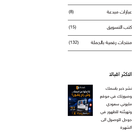
عبارات مبدعة
(8)
كتب التسويق
(15)
منتجات رقمية بالجملة
(132)
الاكثر اقبالا
نشر خبر باسمك
وصورتك في موقع
مليوني سعودي
وتهيئته للظهور في
جوجل للوصول الى
الشهرة
ر.س
599,00