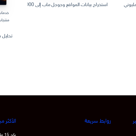
استخراج بيانات المواقع وجوجل ماب إلى Excel | 10000 سجل جاهز Web Scraping
يوني سعودي وتهيئته للظهور في جوجل للوصول الى الشهرة
خدمات
منتجات
تحليل سوق المنتجات
ر
روابط سريعة
الأكثر مب
بكج