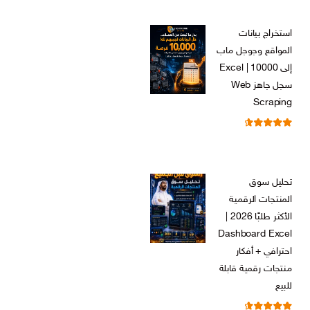
السعر
السعر
ر.س
199,00
الأصلي
الحالي
استخراج بيانات
هو:
هو:
المواقع وجوجل ماب
ر.س 599,00.
ر.س 199,00.
إلى Excel | 10000
سجل جاهز Web
Scraping
تم التقييم
ر.س
599,00
من 5
4.71
السعر
السعر
ر.س
99,00
الأصلي
الحالي
تحليل سوق
هو:
هو:
المنتجات الرقمية
ر.س 599,00.
ر.س 99,00.
الأكثر طلبًا 2026 |
Dashboard Excel
احترافي + أفكار
منتجات رقمية قابلة
للبيع