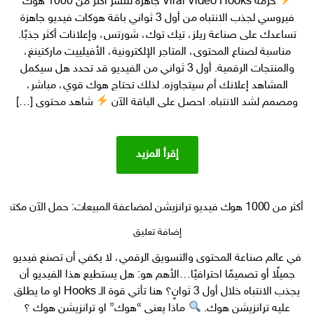
حزمة Viral Video Hooks جاهزة للنشر أكثر من 1000 هوك
من 1000
فيروسي لجذب الانتباه من أول 3 ثواني باقة هوكات فيديو جاهزة
هوك فيروسي
لجذب
تساعدك على صناعة ريلز، تيك توك، شورتس، وإعلانات أكثر جذبًا.
الانتباه
مناسبة لصناع المحتوى، المتاجر الإلكترونية، الأفيلييت ماركتينغ،
من
والمنتجات الرقمية. أول 3 ثواني من الفيديو قد تحدد هل سيكمل
أول
المشاهد إعلانك أم سيتجاوزه. لذلك تحتاج هوك قوي، مباشر،
3
ومصمم لشد الانتباه. احصل على الباقة الآن
شاهد محتوى […]
ثواني
إقرأ المزيد
أكثر من 1000 هوك فيديو ترانزيشن لمضاعفة المبيعات: حمل الآن مكتبة متكاملة من Hooks جاهزة للاستخدام ( transitional hook)
على
إضافة تعليق
أكثر
في عالم صناعة المحتوى والتسويق الرقمي، لا يكفي أن تصنع فيديو
من
جميلًا أو تصميمًا احترافيًا…الأهم هو: هل يستطيع هذا الفيديو أن
1000
هوك
يجذب الانتباه خلال أول 3 ثوانٍ؟ هنا تأتي قوة الـ Hooks او ما يطلق
فيديو
عليه ترانزيشن هوك.
ماذا يعني “هوك” او ترانزيشن هوك ؟