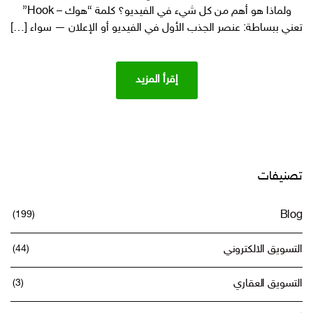
ترانزيشن
ولماذا هو أهم من كل شيء في الفيديو؟ كلمة “هوك – Hook”
لمضاعفة
تعني ببساطة: عنصر الجذب الأول في الفيديو أو الإعلان — سواء […]
المبيعات:
حمل
الآن
إقرأ المزيد
مكتبة
متكاملة
من
Hooks
جاهزة
للاستخدام
( transitional
تصنيفات
hook)
(199)
Blog
التسويق الالكتروني
(44)
التسويق العقاري
(3)