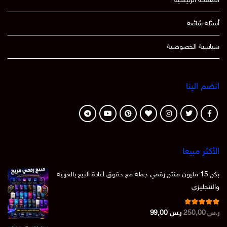
الصفحة الرئيسية
أسئلة شائعة
سياسية الخصوصية
انضم الينا
الأكثر مبيعا
بكج 15 مليون منتج رقمي جملة مع حقوق اعادة البيع بالعربية
والانجليزي
تم التقييم
السعر
السعر
ر.س
250,00
ر.س
99,00
من 5
4.86
الأصلي
الحالي