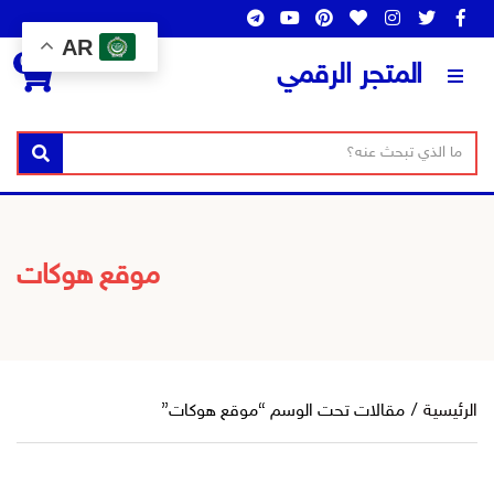
AR
0
المتجر الرقمي
ن
ا
بحث
ص
س
ا
م
ل
ا
ب
ل
موقع هوكات
ح
ت
ث
ص
ن
ي
ف
الرئيسية
/
مقالات تحت الوسم “موقع هوكات”