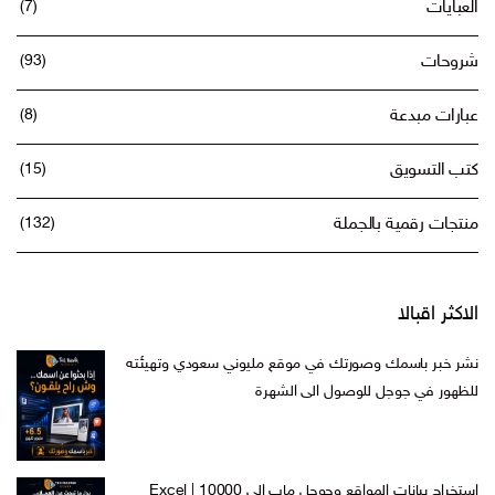
العبايات
(7)
شروحات
(93)
عبارات مبدعة
(8)
كتب التسويق
(15)
منتجات رقمية بالجملة
(132)
الاكثر اقبالا
نشر خبر باسمك وصورتك في موقع مليوني سعودي وتهيئته
للظهور في جوجل للوصول الى الشهرة
السعر
السعر
ر.س
599,00
ر.س
199,00
الأصلي
الحالي
هو:
هو:
استخراج بيانات المواقع وجوجل ماب إلى Excel | 10000