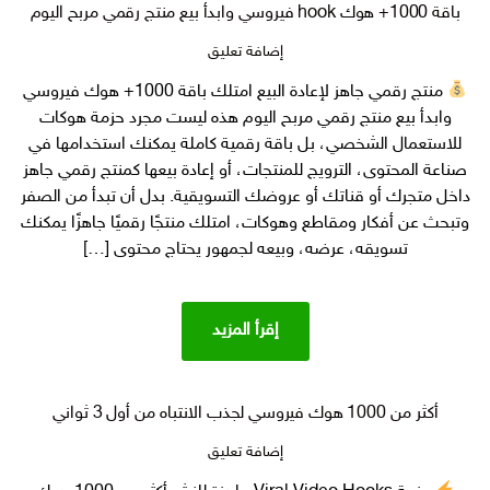
باقة 1000+ هوك hook فيروسي وابدأ بيع منتج رقمي مربح اليوم
على
إضافة تعليق
باقة
منتج رقمي جاهز لإعادة البيع امتلك باقة 1000+ هوك فيروسي
1000+
وابدأ بيع منتج رقمي مربح اليوم هذه ليست مجرد حزمة هوكات
هوك
hook
للاستعمال الشخصي، بل باقة رقمية كاملة يمكنك استخدامها في
فيروسي
صناعة المحتوى، الترويج للمنتجات، أو إعادة بيعها كمنتج رقمي جاهز
وابدأ
داخل متجرك أو قناتك أو عروضك التسويقية. بدل أن تبدأ من الصفر
بيع منتج
وتبحث عن أفكار ومقاطع وهوكات، امتلك منتجًا رقميًا جاهزًا يمكنك
رقمي
تسويقه، عرضه، وبيعه لجمهور يحتاج محتوى […]
مربح اليوم
إقرأ المزيد
أكثر من 1000 هوك فيروسي لجذب الانتباه من أول 3 ثواني
على
إضافة تعليق
أكثر