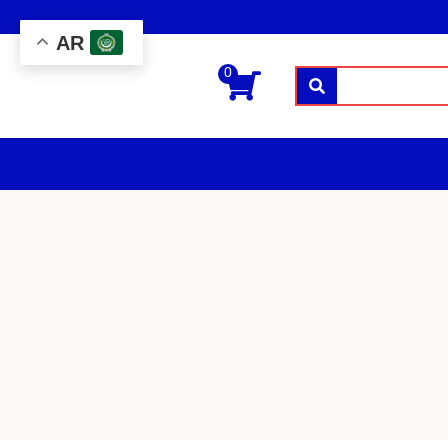
AR
0
بحث