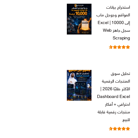
الأصلي
الحالي
استخراج بيانات
هو:
هو:
المواقع وجوجل ماب
ر.س 599,00.
ر.س 199,00.
إلى Excel | 10000
سجل جاهز Web
Scraping
تم التقييم
ر.س
599,00
من 5
4.71
السعر
السعر
ر.س
99,00
الأصلي
الحالي
تحليل سوق
هو:
هو:
المنتجات الرقمية
ر.س 599,00.
ر.س 99,00.
الأكثر طلبًا 2026 |
Dashboard Excel
احترافي + أفكار
منتجات رقمية قابلة
للبيع
تم التقييم
ر.س
99,00
من 5
4.67