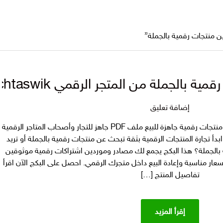
 منتجات رقمية بالجملة”
 بالجملة من المتجر الرقمي techtaswik
على
إضافة تعليق
بكج
بكج موردين اشتراكات رقمية بالجملة | منتجات رقمية جاهزة للبيع ملف PDF جاهز للتجار وأصحاب المتاجر الرقمية
موردين
بدأ تجارة المنتجات الرقمية بثقة تبحث عن منتجات رقمية بالجملة أو تريد
اشتراكات
الجملة؟ هذا البكج يجمع لك مصادر وموردين اشتراكات رقمية موثوقين
رقمية
عار مناسبة وإعادة البيع داخل متجرك الرقمي. احصل على البكج الآن اقرأ
بالجملة
تفاصيل المنتج […]
من
المتجر
الرقمي
إقرأ المزيد
techtaswik