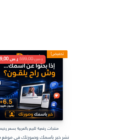
تخفيض!
السعر
ر.س
599,00
ر.س
199,00
الأصلي
هو:
ر.س 599,00.
منتجات رقمية للبيع بالعربية بسعر رخي
نشر خبر باسمك وصورتك في موقع مل