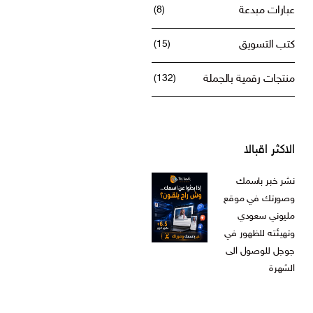
عبارات مبدعة
(8)
كتب التسويق
(15)
منتجات رقمية بالجملة
(132)
الاكثر اقبالا
نشر خبر باسمك
وصورتك في موقع
مليوني سعودي
وتهيئته للظهور في
جوجل للوصول الى
الشهرة
ر.س
599,00
السعر
السعر
ر.س
199,00