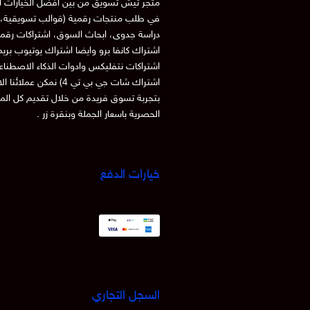
متجر تيش تسويق من بين افضل الخيارات ا
في طلب منتجات رقمية (قوالب تسويقية، 
دراسة جدوى، ابحاث السوق، اشتراكات رقم
اشتراك كانفا برو وايضا اشتراك يوتيوب بري
اشتراكات نتفليكس وادوات الذكاء الاصطنا
اشتراك شات جي بي تي 4) نمكن عملائنا
بتجربة تسوق فريدة من خلال تقديم كل الم
الحصرية باسعار الجملة وبنقرة زر .
خيارات الدفع
السجل التجاري