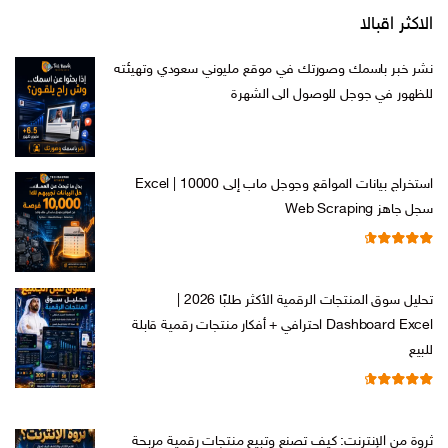
الاكثر اقبالا
نشر خبر باسمك وصورتك في موقع مليوني سعودي وتهيئته
للظهور في جوجل للوصول الى الشهرة
السعر
السعر
ر.س
599,00
ر.س
199,00
الأصلي
الحالي
هو:
هو:
استخراج بيانات المواقع وجوجل ماب إلى Excel | 10000
ر.س 599,00.
ر.س 199,00.
سجل جاهز Web Scraping
تم التقييم
السعر
السعر
ر.س
599,00
ر.س
99,00
من 5
4.71
الأصلي
الحالي
تحليل سوق المنتجات الرقمية الأكثر طلبًا 2026 |
هو:
هو:
Dashboard Excel احترافي + أفكار منتجات رقمية قابلة
ر.س 599,00.
ر.س 99,00.
للبيع
تم التقييم
السعر
السعر
ر.س
99,00
ر.س
19,00
من 5
4.67
الأصلي
الحالي
ثروة من الإنترنت: كيف تصنع وتبيع منتجات رقمية مربحة