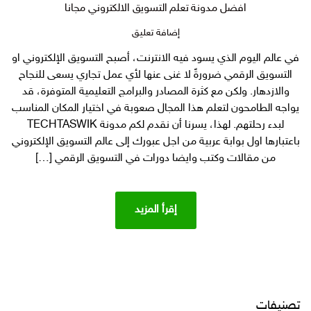
افضل مدونة تعلم التسويق الالكتروني مجانا
على
إضافة تعليق
افضل
في عالم اليوم الذي يسود فيه الانترنت، أصبح التسويق الإلكتروني او
مدونة
التسويق الرقمي ضرورةً لا غنى عنها لأي عمل تجاري يسعى للنجاح
تعلم
التسويق
والازدهار. ولكن مع كثرة المصادر والبرامج التعليمية المتوفرة، قد
الالكتروني
يواجه الطامحون لتعلم هذا المجال صعوبة في اختيار المكان المناسب
مجانا
لبدء رحلتهم. لهذا، يسرنا أن نقدم لكم مدونة TECHTASWIK
باعتبارها اول بوابة عربية من اجل عبورك إلى عالم التسويق الإلكتروني
من مقالات وكتب وايضا دورات في التسويق الرقمي […]
إقرأ المزيد
تصنيفات