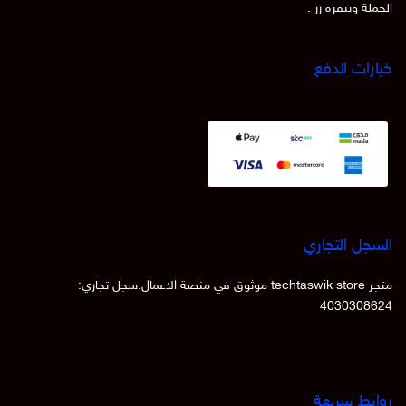
الجملة وبنقرة زر .
خيارات الدفع
السجل التجاري
متجر techtaswik store موثوق في منصة الاعمال.سجل تجاري:
4030308624
روابط سريعة