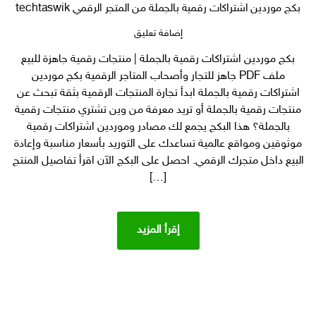
بكج موردين اشتراكات رقمية بالجملة من المتجر الرقمي techtaswik
على
إضافة تعليق
بكج
بكج موردين اشتراكات رقمية بالجملة | منتجات رقمية جاهزة للبيع
موردين
ملف PDF جاهز للتجار وأصحاب المتاجر الرقمية بكج موردين
اشتراكات
رقمية
اشتراكات رقمية بالجملة ابدأ تجارة المنتجات الرقمية بثقة تبحث عن
بالجملة
منتجات رقمية بالجملة أو تريد معرفة من وين تشتري منتجات رقمية
من
بالجملة؟ هذا البكج يجمع لك مصادر وموردين اشتراكات رقمية
المتجر
موثوقين ومواقع عالمية تساعدك على التوريد بأسعار مناسبة وإعادة
الرقمي
البيع داخل متجرك الرقمي. احصل على البكج الآن اقرأ تفاصيل المنتج
techtaswik
[…]
إقرأ المزيد