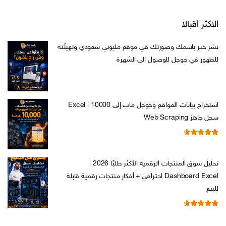
الاكثر اقبالا
نشر خبر باسمك وصورتك في موقع مليوني سعودي وتهيئته
للظهور في جوجل للوصول الى الشهرة
السعر
السعر
ر.س
599,00
ر.س
199,00
الأصلي
الحالي
هو:
هو:
استخراج بيانات المواقع وجوجل ماب إلى Excel | 10000
ر.س 599,00.
ر.س 199,00.
سجل جاهز Web Scraping
تم التقييم
السعر
السعر
ر.س
599,00
ر.س
99,00
من 5
4.71
الأصلي
الحالي
تحليل سوق المنتجات الرقمية الأكثر طلبًا 2026 |
هو:
هو:
Dashboard Excel احترافي + أفكار منتجات رقمية قابلة
ر.س 599,00.
ر.س 99,00.
للبيع
تم التقييم
السعر
السعر
ر.س
99,00
ر.س
19,00
من 5
4.67