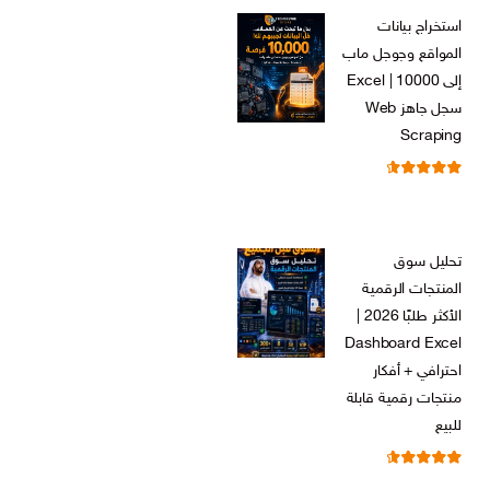
الأصلي
الحالي
استخراج بيانات
هو:
هو:
المواقع وجوجل ماب
ر.س 599,00.
ر.س 199,00.
إلى Excel | 10000
سجل جاهز Web
Scraping
تم التقييم
ر.س
599,00
من 5
4.71
السعر
السعر
ر.س
99,00
الأصلي
الحالي
تحليل سوق
هو:
هو:
المنتجات الرقمية
ر.س 599,00.
ر.س 99,00.
الأكثر طلبًا 2026 |
Dashboard Excel
احترافي + أفكار
منتجات رقمية قابلة
للبيع
تم التقييم
ر.س
99,00
من 5
4.67