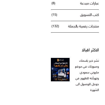
عبارات مبدعة
(8)
كتب التسويق
(15)
منتجات رقمية بالجملة
(132)
الاكثر اقبالا
نشر خبر باسمك
وصورتك في موقع
مليوني سعودي
وتهيئته للظهور في
جوجل للوصول الى
الشهرة
ر.س
599,00
خليجي؟ دليل كتاب رقمي عن بيع العطور
السعر
السعر
ر.س
199,00