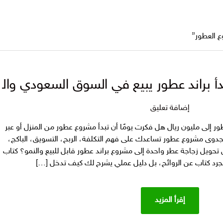
 العطور”
 براند عطور يبيع في السوق السعودي وال
على
إضافة تعليق
مشروع
ر إلى مليون ريال هل فكرت يومًا أن تبدأ مشروع عطور من المنزل أو عبر
عطور:
دوى مشروع عطور تساعدك على فهم التكلفة، الربح، التسويق، الباكج،
كيف
حويل زجاجة عطر واحدة إلى مشروع براند عطور قابل للبيع والنمو؟ كتاب
تبدأ
جرد كتاب عن الروائح، بل دليل عملي يشرح لك كيف تدخل […]
براند
عطور
يبيع
إقرأ المزيد
في
السوق