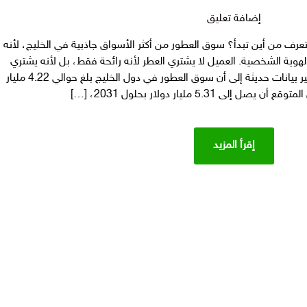
على
إضافة تعليق
مشروع
رف من أين تبدأ؟ سوق العطور من أكثر الأسواق جاذبية في الخليج، لأنه
عطور:
والهوية الشخصية. العميل لا يشتري العطر لأنه رائحة فقط، بل لأنه يشتري
كيف
إحساسًا بالحضور، الأناقة، والتميز. تشير بيانات حديثة إلى أن سوق العطور في دول الخليج بلغ حوالي 4.22 مليار
تبدأ
براند
عطور
يبيع
إقرأ المزيد
في
السوق
السعودي
والخليجي؟
دليل
كتاب
رقمي
عن
بيع
العطور