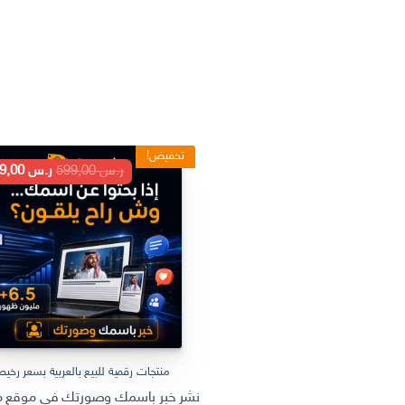
تخفيض!
السعر
ر.س
599,00
ر.س
199,00
الأصلي
هو:
ر.س 599,00.
منتجات رقمية للبيع بالعربية بسعر رخي
نشر خبر باسمك وصورتك في موقع مل