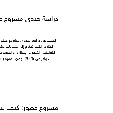
دراسة جدوى مشروع عطور PDF: ما الذي تحتاج معرفته ق
الخارج، لكنها تحتاج إلى حسابات دقي
دولار في 2025، ومن المتوقع أن يصل إلى 5 مليارات دولار بحلول 2034، مع سيطرة السعودية […]
مشروع عطور: كيف تبدأ