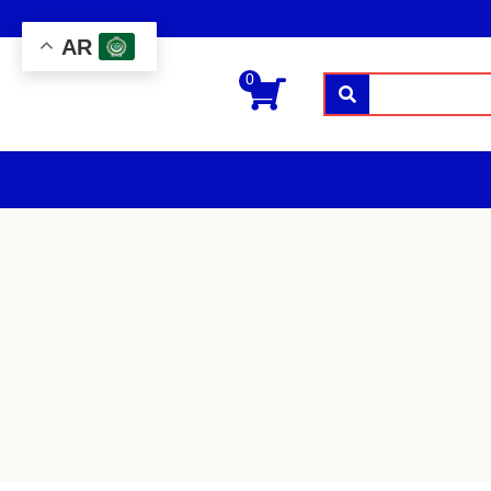
AR
0
بحث