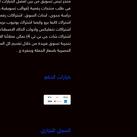
متجر تيش تسويق من بين افضل الخيارات ا
في طلب منتجات رقمية (قوالب تسويقية، 
دراسة جدوى، ابحاث السوق، اشتراكات رقم
اشتراك كانفا برو وايضا اشتراك يوتيوب بري
اشتراكات نتفليكس وادوات الذكاء الاصطنا
اشتراك شات جي بي تي 4) نمكن عملائنا
بتجربة تسوق فريدة من خلال تقديم كل الم
الحصرية باسعار الجملة وبنقرة زر .
خيارات الدفع
السجل التجاري