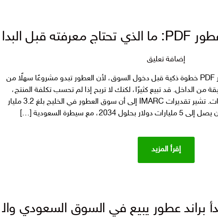
السعودي
والخليجي؟
بل البداية؟
على
إضافة تعليق
دراسة
البحث عن دراسة جدوى مشروع عطور PDF خطوة ذكية قبل دخول السوق، لأن العطور تبدو مشروعًا سهلًا من
جدوى
قة من الداخل. قد تبيع كثيرًا، لكنك لا تربح إذا لم تحسب تكلفة المنتج،
مشروع
التغليف، الشحن، الإعلان، والخصومات. تشير تقديرات IMARC إلى أن سوق العطور في الخليج بلغ 3.2 مليار
عطور
PDF:
ما
الذي
إقرأ المزيد
تحتاج
معرفته
قبل
البداية؟
 براند عطور يبيع في السوق السعودي وال