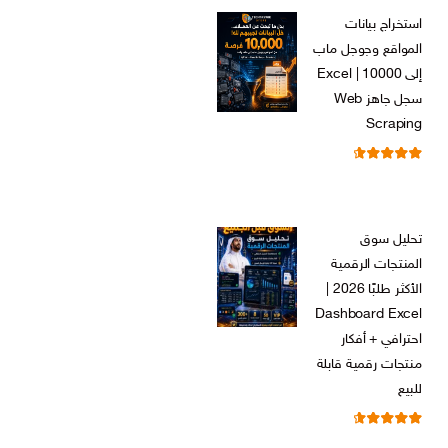
الأصلي
الحالي
استخراج بيانات
هو:
هو:
المواقع وجوجل ماب
ر.س 599,00.
ر.س 199,00.
إلى Excel | 10000
سجل جاهز Web
Scraping
تم التقييم
ر.س
599,00
من 5
4.71
السعر
السعر
ر.س
99,00
الأصلي
الحالي
تحليل سوق
هو:
هو:
المنتجات الرقمية
ر.س 599,00.
ر.س 99,00.
الأكثر طلبًا 2026 |
Dashboard Excel
احترافي + أفكار
منتجات رقمية قابلة
للبيع
تم التقييم
ر.س
99,00
من 5
4.67