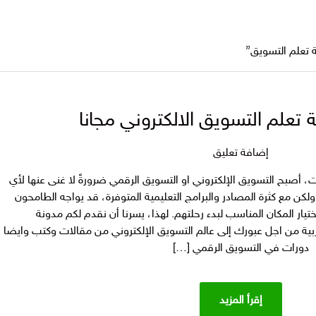
تعلم التسويق”
تعلم التسويق الالكتروني مجانا
على
إضافة تعليق
افضل
ت، أصبح التسويق الإلكتروني او التسويق الرقمي ضرورةً لا غنى عنها لأي
مدونة
لكن مع كثرة المصادر والبرامج التعليمية المتوفرة، قد يواجه الطامحون
تعلم
يار المكان المناسب لبدء رحلتهم. لهذا، يسرنا أن نقدم لكم مدونة
التسويق
ل بوابة عربية من اجل عبورك إلى عالم التسويق الإلكتروني من مقالات وكتب وايضا
الالكتروني
دورات في التسويق الرقمي […]
مجانا
إقرأ المزيد