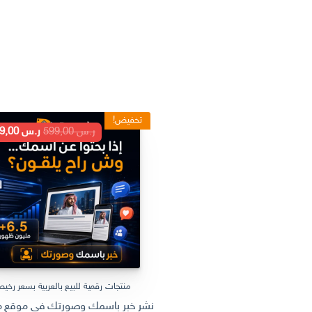
تخفيض!
السعر
ر.س
599,00
ر.س
199,00
الأصلي
هو:
ر.س 599,00.
منتجات رقمية للبيع بالعربية بسعر رخي
نشر خبر باسمك وصورتك في موقع مل