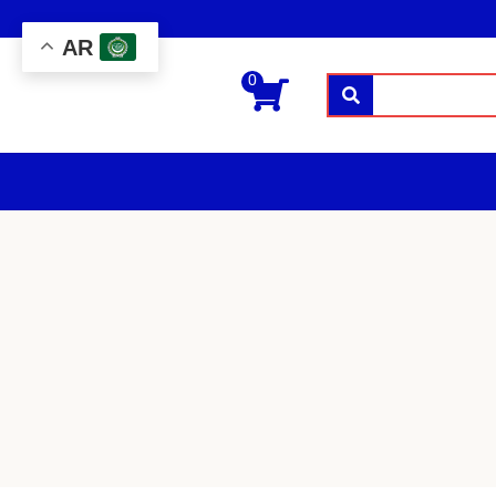
AR
0
بحث