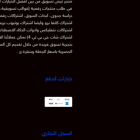
متجر تيش تسويق من بين افضل الخيارات ا
في طلب منتجات رقمية (قوالب تسويقية، 
دراسة جدوى، ابحاث السوق، اشتراكات رقم
اشتراك كانفا برو وايضا اشتراك يوتيوب بري
اشتراكات نتفليكس وادوات الذكاء الاصطنا
اشتراك شات جي بي تي 4) نمكن عملائنا
بتجربة تسوق فريدة من خلال تقديم كل الم
الحصرية باسعار الجملة وبنقرة زر .
خيارات الدفع
السجل التجاري