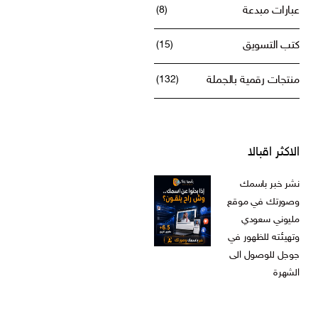
عبارات مبدعة
(8)
كتب التسويق
(15)
منتجات رقمية بالجملة
(132)
الاكثر اقبالا
نشر خبر باسمك
وصورتك في موقع
مليوني سعودي
وتهيئته للظهور في
جوجل للوصول الى
الشهرة
ر.س
599,00
السعر
السعر
ر.س
199,00