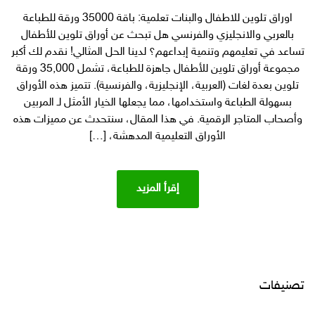
أوراق
اوراق تلوين للاطفال والبنات تعلمية: باقة 35000 ورقة للطباعة
تلوين
بالعربي والانجليزي والفرنسي هل تبحث عن أوراق تلوين للأطفال
تعليمية
للأطفال
تساعد في تعليمهم وتنمية إبداعهم؟ لدينا الحل المثالي! نقدم لك أكبر
جاهزة
مجموعة أوراق تلوين للأطفال جاهزة للطباعة، تشمل 35,000 ورقة
للطباعة
تلوين بعدة لغات (العربية، الإنجليزية، والفرنسية). تتميز هذه الأوراق
بأكثر
بسهولة الطباعة واستخدامها، مما يجعلها الخيار الأمثل لـ المربين
من
وأصحاب المتاجر الرقمية. في هذا المقال، سنتحدث عن مميزات هذه
35,000
الأوراق التعليمية المدهشة، […]
ورقة
–
مثالية
للمربين
إقرأ المزيد
والمتاجر
المنتجات
الرقمية
تصنيفات