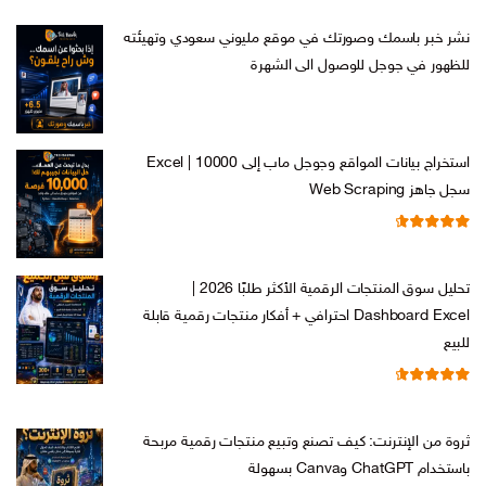
نشر خبر باسمك وصورتك في موقع مليوني سعودي وتهيئته
للظهور في جوجل للوصول الى الشهرة
السعر
السعر
ر.س
599,00
ر.س
199,00
الأصلي
الحالي
هو:
هو:
استخراج بيانات المواقع وجوجل ماب إلى Excel | 10000
ر.س 599,00.
ر.س 199,00.
سجل جاهز Web Scraping
تم التقييم
السعر
السعر
ر.س
599,00
ر.س
99,00
من 5
4.71
الأصلي
الحالي
تحليل سوق المنتجات الرقمية الأكثر طلبًا 2026 |
هو:
هو:
Dashboard Excel احترافي + أفكار منتجات رقمية قابلة
ر.س 599,00.
ر.س 99,00.
للبيع
تم التقييم
السعر
السعر
ر.س
99,00
ر.س
19,00
من 5
4.67
الأصلي
الحالي
ثروة من الإنترنت: كيف تصنع وتبيع منتجات رقمية مربحة
هو:
هو:
باستخدام ChatGPT وCanva بسهولة
ر.س 99,00.
ر.س 19,00.