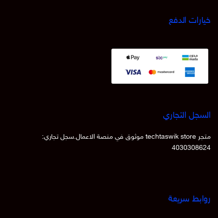
خيارات الدفع
السجل التجاري
متجر techtaswik store موثوق في منصة الاعمال.سجل تجاري:
4030308624
روابط سريعة