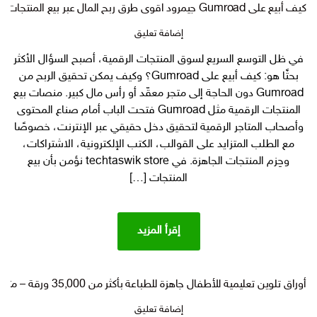
كيف أبيع على Gumroad جيمرود اقوى طرق ربح المال عبر بيع المنتجات الرقمية؟
على
إضافة تعليق
كيف
في ظل التوسع السريع لسوق المنتجات الرقمية، أصبح السؤال الأكثر
أبيع
بحثًا هو: كيف أبيع على Gumroad؟ وكيف يمكن تحقيق الربح من
على
Gumroad
Gumroad دون الحاجة إلى متجر معقّد أو رأس مال كبير. منصات بيع
جيمرود
المنتجات الرقمية مثل Gumroad فتحت الباب أمام صناع المحتوى
اقوى
وأصحاب المتاجر الرقمية لتحقيق دخل حقيقي عبر الإنترنت، خصوصًا
طرق
مع الطلب المتزايد على القوالب، الكتب الإلكترونية، الاشتراكات،
ربح
وحِزم المنتجات الجاهزة. في techtaswik store نؤمن بأن بيع
المال
المنتجات […]
عبر
بيع
المنتجات
الرقمية؟
إقرأ المزيد
أوراق تلوين تعليمية للأطفال جاهزة للطباعة بأكثر من 35,000 ورقة – مثالية للمربين والمتاجر المنتجات الرقمية
على
إضافة تعليق