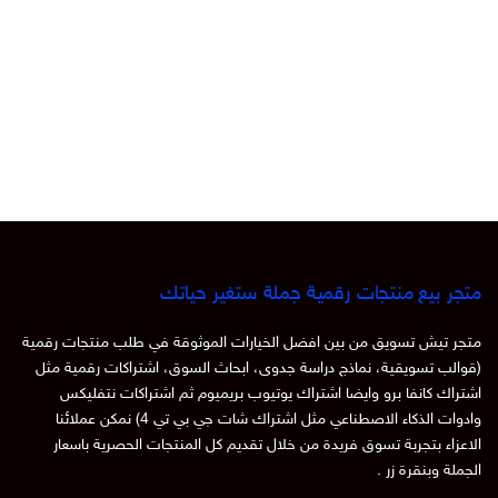
متجر بيع منتجات رقمية جملة ستغير حياتك
متجر تيش تسويق من بين افضل الخيارات الموثوقة في طلب منتجات رقمية
(قوالب تسويقية، نماذج دراسة جدوى، ابحاث السوق، اشتراكات رقمية مثل
اشتراك كانفا برو وايضا اشتراك يوتيوب بريميوم ثم اشتراكات نتفليكس
وادوات الذكاء الاصطناعي مثل اشتراك شات جي بي تي 4) نمكن عملائنا
الاعزاء بتجربة تسوق فريدة من خلال تقديم كل المنتجات الحصرية باسعار
الجملة وبنقرة زر .