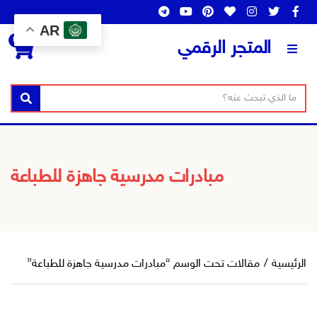
AR
0
المتجر الرقمي
ن
ا
بحث
ص
س
ا
م
ل
ا
ب
ل
مبادرات مدرسية جاهزة للطباعة
ح
ت
ث
ص
ن
ي
ف
الرئيسية
/
مقالات تحت الوسم “مبادرات مدرسية جاهزة للطباعة”