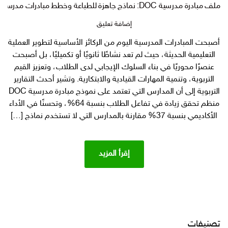
ملف مبادرة مدرسية DOC: نماذج جاهزة للطباعة وخطط مبادرات مدرسية ناجحة pdf
على
إضافة تعليق
ملف
أصبحت المبادرات المدرسية اليوم من الركائز الأساسية لتطوير العملية
مبادرة
التعليمية الحديثة، حيث لم تعد نشاطًا ثانويًا أو تكميليًا، بل أصبحت
مدرسية
DOC:
عنصرًا محوريًا في بناء السلوك الإيجابي لدى الطلاب، وتعزيز القيم
نماذج
التربوية، وتنمية المهارات القيادية والابتكارية. وتشير أحدث التقارير
جاهزة
التربوية إلى أن المدارس التي تعتمد على نموذج مبادرة مدرسية DOC
للطباعة
منظم تحقق زيادة في تفاعل الطلاب بنسبة 64%، وتحسنًا في الأداء
وخطط
الأكاديمي بنسبة 37% مقارنة بالمدارس التي لا تستخدم نماذج […]
مبادرات
مدرسية
ناجحة
pdf
إقرأ المزيد
تصنيفات