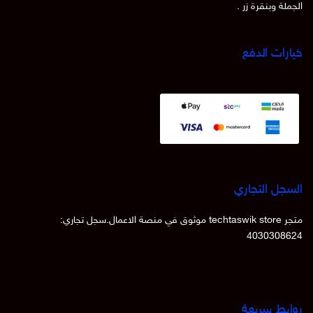
الجملة وبنقرة زر .
خيارات الدفع
السجل التجاري
متجر techtaswik store موثوق في منصة الاعمال.سجل تجاري:
4030308624
روابط سريعة