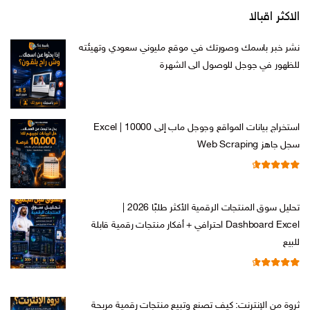
الاكثر اقبالا
نشر خبر باسمك وصورتك في موقع مليوني سعودي وتهيئته
للظهور في جوجل للوصول الى الشهرة
السعر
السعر
ر.س
599,00
ر.س
199,00
الأصلي
الحالي
هو:
هو:
استخراج بيانات المواقع وجوجل ماب إلى Excel | 10000
ر.س 599,00.
ر.س 199,00.
سجل جاهز Web Scraping
تم التقييم
السعر
السعر
ر.س
599,00
ر.س
99,00
من 5
4.71
الأصلي
الحالي
تحليل سوق المنتجات الرقمية الأكثر طلبًا 2026 |
هو:
هو:
Dashboard Excel احترافي + أفكار منتجات رقمية قابلة
ر.س 599,00.
ر.س 99,00.
للبيع
تم التقييم
السعر
السعر
ر.س
99,00
ر.س
19,00
من 5
4.67
الأصلي
الحالي
ثروة من الإنترنت: كيف تصنع وتبيع منتجات رقمية مربحة