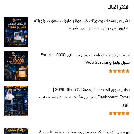
الاكثر اقبالا
نشر خبر باسمك وصورتك في موقع مليوني سعودي وتهيئته
للظهور في جوجل للوصول الى الشهرة
السعر
السعر
ر.س
599,00
ر.س
199,00
الأصلي
الحالي
هو:
هو:
استخراج بيانات المواقع وجوجل ماب إلى Excel | 10000
ر.س 599,00.
ر.س 199,00.
سجل جاهز Web Scraping
تم التقييم
السعر
السعر
ر.س
599,00
ر.س
99,00
من 5
4.71
الأصلي
الحالي
تحليل سوق المنتجات الرقمية الأكثر طلبًا 2026 |
هو:
هو:
Dashboard Excel احترافي + أفكار منتجات رقمية قابلة
ر.س 599,00.
ر.س 99,00.
للبيع
تم التقييم
السعر
السعر
ر.س
99,00
ر.س
19,00
من 5
4.67
الأصلي
الحالي
ثروة من الإنترنت: كيف تصنع وتبيع منتجات رقمية مربحة