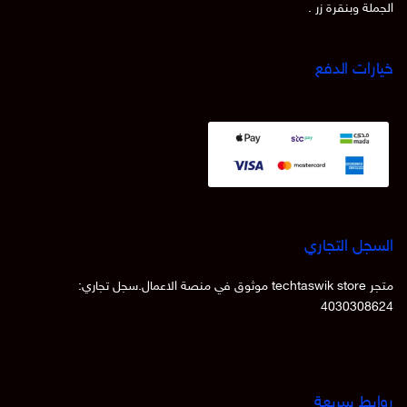
الجملة وبنقرة زر .
خيارات الدفع
السجل التجاري
متجر techtaswik store موثوق في منصة الاعمال.سجل تجاري:
4030308624
روابط سريعة