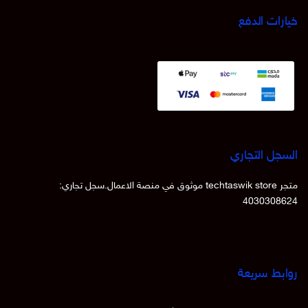
خيارات الدفع
السجل التجاري
متجر techtaswik store موثوق في منصة الاعمال.سجل تجاري:
4030308624
روابط سريعة