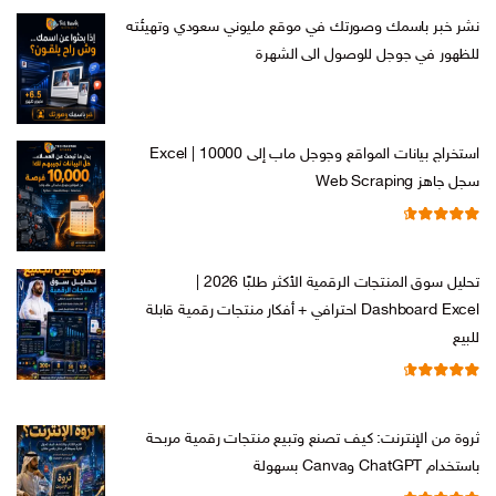
نشر خبر باسمك وصورتك في موقع مليوني سعودي وتهيئته
للظهور في جوجل للوصول الى الشهرة
السعر
السعر
ر.س
599,00
ر.س
199,00
الأصلي
الحالي
هو:
هو:
استخراج بيانات المواقع وجوجل ماب إلى Excel | 10000
ر.س 599,00.
ر.س 199,00.
سجل جاهز Web Scraping
تم التقييم
السعر
السعر
ر.س
599,00
ر.س
99,00
من 5
4.71
الأصلي
الحالي
تحليل سوق المنتجات الرقمية الأكثر طلبًا 2026 |
هو:
هو:
Dashboard Excel احترافي + أفكار منتجات رقمية قابلة
ر.س 599,00.
ر.س 99,00.
للبيع
تم التقييم
السعر
السعر
ر.س
99,00
ر.س
19,00
من 5
4.67
الأصلي
الحالي
ثروة من الإنترنت: كيف تصنع وتبيع منتجات رقمية مربحة
هو:
هو:
باستخدام ChatGPT وCanva بسهولة
ر.س 99,00.
ر.س 19,00.