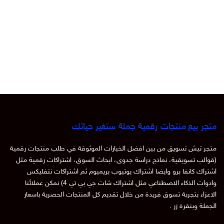
متجر بيع منتجات رقمية جملة ستغير حياتك
متجر تيش تسويق من بين افضل الخيارات الموثوقة في طلب منتجات رقمية
(قوالب تسويقية، نماذج دراسة جدوى، ابحاث السوق، اشتراكات رقمية مثل
اشتراك كانفا برو وايضا اشتراك يوتيوب بريميوم ثم اشتراكات نتفليكس
وادوات الذكاء الاصطناعي مثل اشتراك شات جي بي تي 4) نمكن عملائنا
الاعزاء بتجربة تسوق فريدة من خلال تقديم كل المنتجات الحصرية باسعار
الجملة وبنقرة زر .