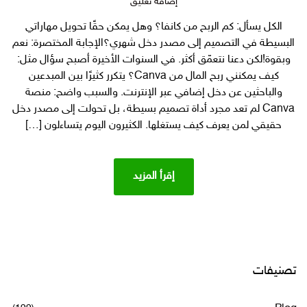
على
إضافة تعليق
الكل يسأل: كم الربح من كانفا؟ وهل يمكن حقًا تحويل مهاراتي
كيف
البسيطة في التصميم إلى مصدر دخل شهري؟الإجابة المختصرة: نعم
يمكنني
ربح
وبقوة!لكن دعنا نتعمّق أكثر. في السنوات الأخيرة أصبح سؤال مثل:
المال
كيف يمكنني ربح المال من Canva؟ يتكرر كثيرًا بين المبدعين
من
والباحثين عن دخل إضافي عبر الإنترنت. والسبب واضح: منصة
Canva
Canva لم تعد مجرد أداة تصميم بسيطة، بل تحولت إلى مصدر دخل
طريق
حقيقي لمن يعرف كيف يستغلها. الكثيرون اليوم يتساءلون […]
الربح
3000
ريال
شهريا
إقرأ المزيد
من
كانفا؟
تصنيفات