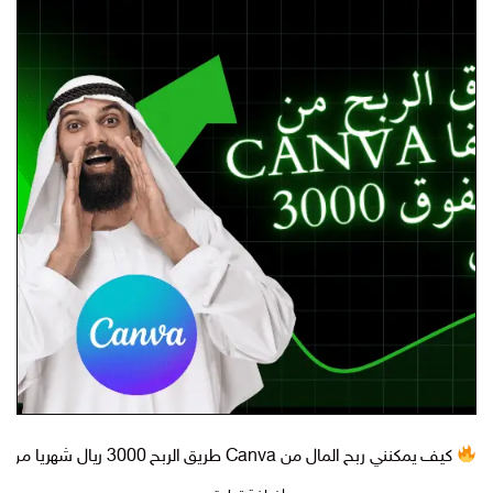
كيف يمكنني ربح المال من Canva طريق الربح 3000 ريال شهريا من كانفا؟