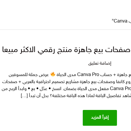
C”
على
إضافة تعليق
باقة
عرض جملة للمسوقين
99
 المتاجر الرقمية باقة 99 مشروع كانفا وصفحات بيع جاهزة مشاريع تصميم احترافية بالعربي + صفحات
مشروع
هبوط قابلة للتعديل والبيع مع حساب Canva Pro مفعل مدى الحياة بضمان. انسخ • عدّل • بع • وابدأ الربح من
كانفاوصفحات
اهد تفاصيل الباقة لماذا هذه الباقة مختلفة؟ بدل أن تبدأ […]
بيع
جاهزة
منتج
إقرأ المزيد
رقمي
الاكثر