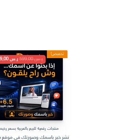
تخفيض!
السعر
ر.س
599,00
ر.س
199,00
الأصلي
هو:
ر.س 599,00.
منتجات رقمية للبيع بالعربية بسعر رخي
نشر خبر باسمك وصورتك في موقع مل