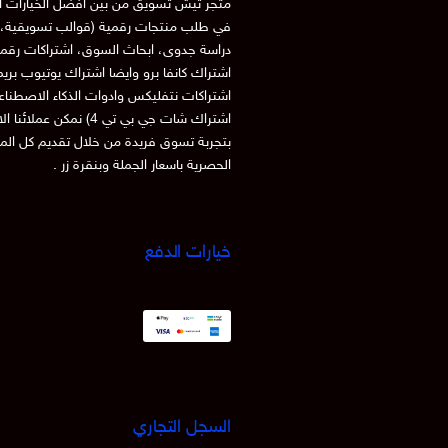
متجر تيش تسويق من بين افضل الخيارات ا
في طلب منتجات رقمية (قوالب تسويقية، 
دراسة جدوى، ابحاث السوق، اشتراكات رقم
اشتراك كانفا برو وايضا اشتراك يوتيوب بري
اشتراكات نتفليكس وادوات الذكاء الاصطنا
اشتراك شات جي بي تي 4) نمكن عملائنا
بتجربة تسوق فريدة من خلال تقديم كل الم
الحصرية باسعار الجملة وبنقرة زر .
خيارات الدفع
السجل التجاري