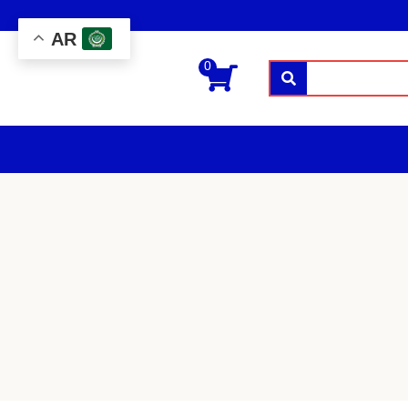
AR
0
بحث