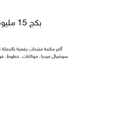
بكج 15 مليون منتج رقمي جاهز للبيع والتعديل