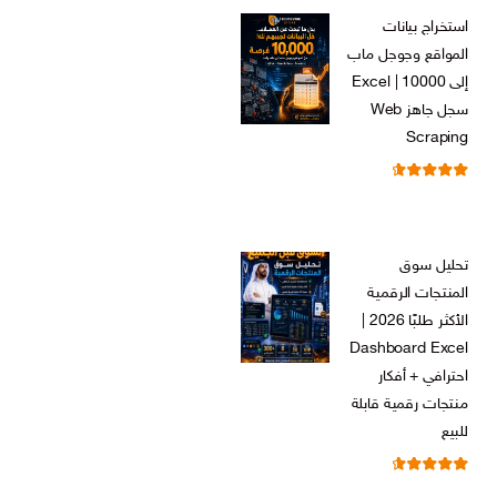
الأصلي
الحالي
استخراج بيانات
هو:
هو:
المواقع وجوجل ماب
ر.س 599,00.
ر.س 199,00.
إلى Excel | 10000
سجل جاهز Web
Scraping
تم التقييم
ر.س
599,00
من 5
4.71
السعر
السعر
ر.س
99,00
الأصلي
الحالي
تحليل سوق
هو:
هو:
المنتجات الرقمية
ر.س 599,00.
ر.س 99,00.
الأكثر طلبًا 2026 |
Dashboard Excel
احترافي + أفكار
منتجات رقمية قابلة
للبيع
تم التقييم
ر.س
99,00
من 5
4.67