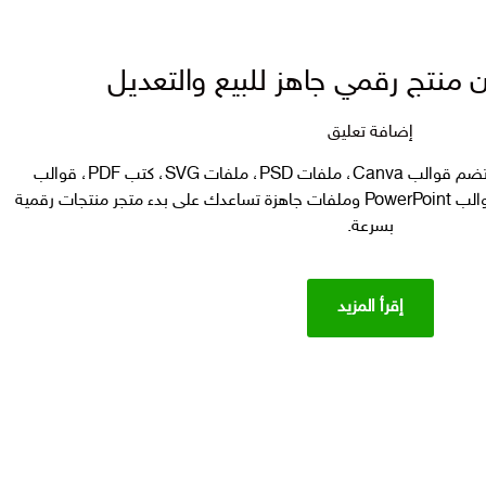
مبيعا
قابل
للاعادة
البيع
في
على
إضافة تعليق
متجرك
بكج
الرقمي
أكبر مكتبة منتجات رقمية بالجملة تضم قوالب Canva، ملفات PSD، ملفات SVG، كتب PDF، قوالب
15
سوشيال ميديا، موكابات، خطوط، قوالب PowerPoint وملفات جاهزة تساعدك على بدء متجر منتجات رقمية
مليون
بسرعة.
منتج
رقمي
جاهز
إقرأ المزيد
للبيع
والتعديل