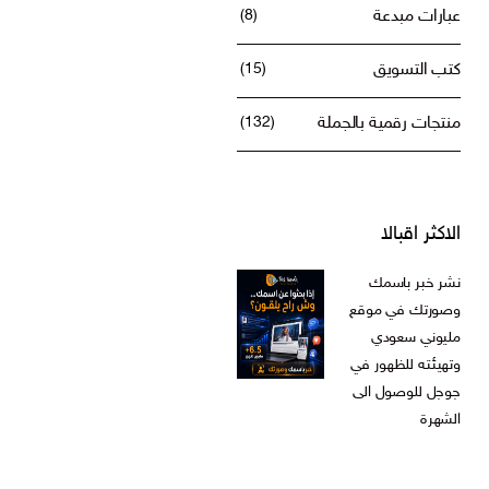
عبارات مبدعة
(8)
كتب التسويق
(15)
منتجات رقمية بالجملة
(132)
الاكثر اقبالا
نشر خبر باسمك
وصورتك في موقع
مليوني سعودي
وتهيئته للظهور في
جوجل للوصول الى
الشهرة
ر.س
599,00
السعر
السعر
ر.س
199,00