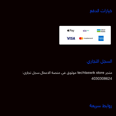
خيارات الدفع
السجل التجاري
متجر techtaswik store موثوق في منصة الاعمال.سجل تجاري:
4030308624
روابط سريعة