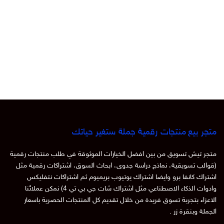
متجر بيع منتجات رقمية جملة ستغير حياتك
متجر تيش تسويق من بين افضل الخيارات الموثوقة في طلب منتجات رقمية
(قوالب تسويقية، نماذج دراسة جدوى، ابحاث السوق، اشتراكات رقمية مثل
اشتراك كانفا برو وايضا اشتراك يوتيوب بريميوم ثم اشتراكات نتفليكس
وادوات الذكاء الاصطناعي مثل اشتراك شات جي بي تي 4) نمكن عملائنا
الاعزاء بتجربة تسوق فريدة من خلال تقديم كل المنتجات الحصرية باسعار
الجملة وبنقرة زر .