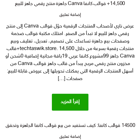
14,500+ قوالب كانفا Canva جاهزة منتج رقمي جاهز للبيع
على
إضافة تعليق
14,500+
عرض ناري لأصحاب المنتجات الرقمية حوّل قوالب Canva إلى منتج
قوالب
رقمي جاهز للبيع لا تبدأ من الصفر. امتلك مكتبة قوالب ضخمة
كانفا Canva
جاهزة
وصفحات بيع جاهزة تساعدك على تصميم، تعديل، تغليف وبيع
منتج
منتجات رقمية بسرعة من خلال techtaswik.store. 14,500+قالب
رقمي
Canva جاهز 99مشروع كانفا عربي 19باقة مجانية إضافية 0شحن أو
جاهز
مخزون منتج رقمي مربح يبدأ من قالب جاهز قوالب Canva من
للبيع
أسهل المنتجات الرقمية التي يمكنك تحويلها إلى عروض قابلة للبيع:
صفحات […]
إقرأ المزيد
14500 قوالب كانفا: كيف تستفيد من بيع قوالب كانفا الجاهزة وتحقق أرباحاً مذهلة تفوق 1000 ريال شهريا
على
إضافة تعليق