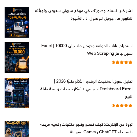
نشر خبر باسمك وصورتك في موقع مليوني سعودي وتهيئته
للظهور في جوجل للوصول الى الشهرة
السعر
السعر
ر.س
599,00
ر.س
199,00
الأصلي
الحالي
هو:
هو:
استخراج بيانات المواقع وجوجل ماب إلى Excel | 10000
ر.س 599,00.
ر.س 199,00.
سجل جاهز Web Scraping
تم التقييم
السعر
السعر
ر.س
599,00
ر.س
99,00
من 5
4.71
الأصلي
الحالي
تحليل سوق المنتجات الرقمية الأكثر طلبًا 2026 |
هو:
هو:
Dashboard Excel احترافي + أفكار منتجات رقمية قابلة
ر.س 599,00.
ر.س 99,00.
للبيع
تم التقييم
السعر
السعر
ر.س
99,00
ر.س
19,00
من 5
4.67
الأصلي
الحالي
ثروة من الإنترنت: كيف تصنع وتبيع منتجات رقمية مربحة
هو:
هو:
باستخدام ChatGPT وCanva بسهولة
ر.س 99,00.
ر.س 19,00.