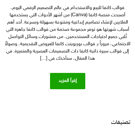
14500
قوالب كانفا للبيع والاستخدام في عالم التصميم الرقمي اليوم،
قوالب
أصبحت منصة كانفا (Canva) من أشهر الأدوات التي يستخدمها
كانفا:
كيف
الملايين لإنشاء تصاميم إبداعية ومتنوعة بسهولة وبسرعة. أحد أهم
تستفيد
أسباب شهرتها هو توفر مجموعة ضخمة من قوالب كانفا جاهزة التي
من
تُلبي جميع احتياجات المستخدمين، من منشورات وسائل التواصل
بيع
الاجتماعي، مروراً بـ قوالب بوربوينت كانفا للعروض التقديمية، وصولاً
قوالب
إلى قوالب سيرة ذاتية كانفا ذات التصميمات العصرية والمتميزة. في
كانفا
هذا المقال، سنأخذك في […]
الجاهزة
وتحقق
أرباحاً
مذهلة
إقرأ المزيد
تفوق
1000
ريال
شهريا
تصنيفات