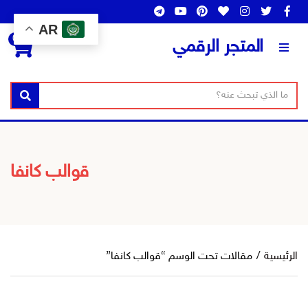
AR
0
المتجر الرقمي
ن
ا
بحث
ص
س
ا
م
ل
ا
ب
ل
قوالب كانفا
ح
ت
ث
ص
ن
ي
ف
الرئيسية
/
مقالات تحت الوسم “قوالب كانفا”