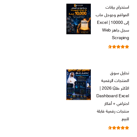
الأصلي
الحالي
استخراج بيانات
هو:
هو:
المواقع وجوجل ماب
ر.س 599,00.
ر.س 199,00.
إلى Excel | 10000
سجل جاهز Web
Scraping
تم التقييم
ر.س
599,00
من 5
4.71
السعر
السعر
ر.س
99,00
الأصلي
الحالي
تحليل سوق
هو:
هو:
المنتجات الرقمية
ر.س 599,00.
ر.س 99,00.
الأكثر طلبًا 2026 |
Dashboard Excel
احترافي + أفكار
منتجات رقمية قابلة
للبيع
تم التقييم
ر.س
99,00
من 5
4.67