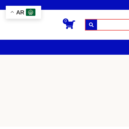
AR
0
بحث