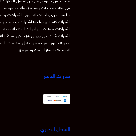
متجر تيش تسويق من بين افضل الخيارات ا
في طلب منتجات رقمية (قوالب تسويقية، 
دراسة جدوى، ابحاث السوق، اشتراكات رقم
اشتراك كانفا برو وايضا اشتراك يوتيوب بري
اشتراكات نتفليكس وادوات الذكاء الاصطنا
اشتراك شات جي بي تي 4) نمكن عملائنا
بتجربة تسوق فريدة من خلال تقديم كل الم
الحصرية باسعار الجملة وبنقرة زر .
خيارات الدفع
السجل التجاري