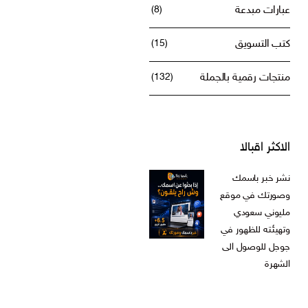
عبارات مبدعة
(8)
كتب التسويق
(15)
منتجات رقمية بالجملة
(132)
الاكثر اقبالا
نشر خبر باسمك
وصورتك في موقع
مليوني سعودي
وتهيئته للظهور في
جوجل للوصول الى
الشهرة
ر.س
599,00
السعر
السعر
ر.س
199,00