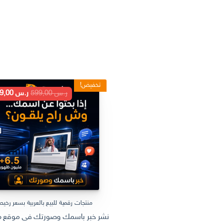
تخفيض!
السعر
ر.س
599,00
ر.س
199,00
الأصلي
هو:
ر.س 599,00.
منتجات رقمية للبيع بالعربية بسعر رخي
نشر خبر باسمك وصورتك في موقع مل