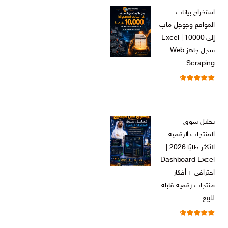
الأصلي
الحالي
استخراج بيانات
هو:
هو:
المواقع وجوجل ماب
ر.س 599,00.
ر.س 199,00.
إلى Excel | 10000
سجل جاهز Web
Scraping
تم التقييم
ر.س
599,00
من 5
4.71
السعر
السعر
ر.س
99,00
الأصلي
الحالي
تحليل سوق
هو:
هو:
المنتجات الرقمية
ر.س 599,00.
ر.س 99,00.
الأكثر طلبًا 2026 |
Dashboard Excel
احترافي + أفكار
منتجات رقمية قابلة
للبيع
تم التقييم
ر.س
99,00
من 5
4.67