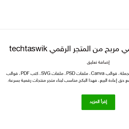
على
إضافة تعليق
15
إذا كنت تبحث عن منتجات رقمية بالجملة، قوالب Canva، ملفات PSD، ملفات SVG، كتب PDF، قوالب
مليون
 حق إعادة البيع، فهذا البكج مناسب لبناء متجر منتجات رقمية بسرعة.
منتج
رقمي
مربح
إقرأ المزيد
من
المتجر
الرقمي
techtaswik