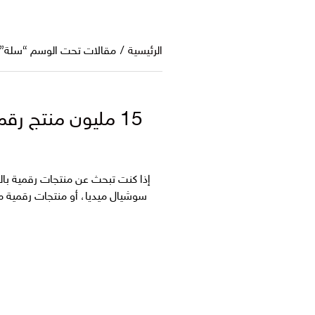
الرئيسية
/
مقالات تحت الوسم “سلة”
15 مليون منتج رقمي مربح من المتجر الرقمي techtaswik
سوشيال ميديا، أو منتجات رقمية مع