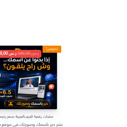
تخفيض!
السعر
ر.س
599,00
ر.س
199,00
الأصلي
هو:
ر.س 599,00.
منتجات رقمية للبيع بالعربية بسعر رخي
نشر خبر باسمك وصورتك في موقع مل