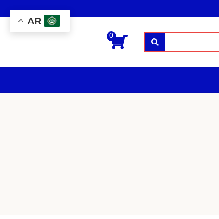
AR
0
بحث