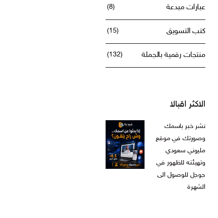
عبارات مبدعة
(8)
كتب التسويق
(15)
منتجات رقمية بالجملة
(132)
الاكثر اقبالا
نشر خبر باسمك
وصورتك في موقع
مليوني سعودي
وتهيئته للظهور في
جوجل للوصول الى
الشهرة
ر.س
599,00
السعر
السعر
ر.س
199,00