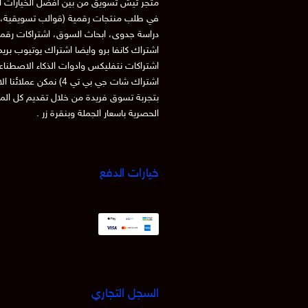
متجر تيش تسويق من بين افضل الخيارات ا
في طلب منتجات رقمية (قوالب تسويقية، 
دراسة جدوى، ابحاث السوق، اشتراكات رقم
اشتراك كانفا برو وايضا اشتراك يوتيوب بري
اشتراكات نتفليكس وادوات الذكاء الاصطنا
اشتراك شات جي بي تي 4) نمكن عملائنا
بتجربة تسوق فريدة من خلال تقديم كل الم
الحصرية باسعار الجملة وبنقرة زر .
خيارات الدفع
السجل التجاري