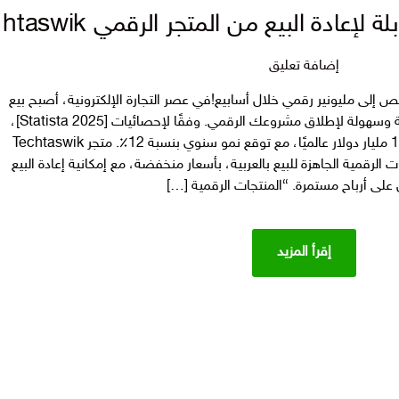
 المتجر الرقمي Techtaswik يمكن بيعها في gumroad و etsy وسلة
على
إضافة تعليق
افكار
متجر Techtaswik أي شخص إلى مليونير رقمي خلال أسابيع!في عصر التجارة الإلكترونية، أصبح بيع
منتجات
المنتجات الرقمية من أكثر الطرق ربحية وسهولة لإطلاق مشروعك الرقمي. وفقًا لإحصائيات [Statista 2025]،
رقمية
سوق المنتجات الرقمية بلغ حجمه 120 مليار دولار عالميًا، مع توقع نمو سنوي بنسبة 12٪. متجر Techtaswik
قابلة
رقمية الجاهزة للبيع بالعربية، بأسعار منخفضة، مع إمكانية إعادة البيع
لإعادة
لى أرباح مستمرة. “المنتجات الرقمية […]
البيع
من
المتجر
إقرأ المزيد
الرقمي
Techtaswik
يمكن
بيعها
في
gumroad
و