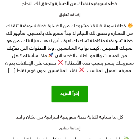
خطة تسويقية تنقذك من الخسارة وتحقق لك النجاح
على
إضافة تعليق
خطة
خطة تسويقية تنقذ مشروعك من الخسارة خطة تسويقية تنقذك
تسويقية تنقذك
من الخسارة وتحقق لك النجاح لا تبدأ مشروعك بالتخمين. سأجهز لك
من
الخسارة وتحقق
خطة تسويقية متكاملة تساعدك تعرف أين تذهب ميزانيتك، من هو
لك
عميلك الحقيقي، كيف تواجه المنافسين، وما الخطوات التي تقرّبك
النجاح
من المبيعات والنمو. اطلب الخطة الآن
ماذا سأستلم؟ هل
مشروعك يخسر بسبب هذه الأخطاء؟
تصرف على الإعلانات بدون
معرفة العميل المناسب.
تقلد المنافسين بدون فهم نقاط […]
إقرأ المزيد
كل ما تحتاجه لكتابة خطة تسويقية احترافية في مكان واحد
على
إضافة تعليق
كل