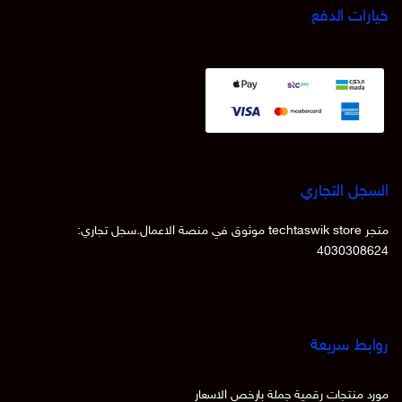
خيارات الدفع
السجل التجاري
متجر techtaswik store موثوق في منصة الاعمال.سجل تجاري:
4030308624
روابط سريعة
مورد منتجات رقمية جملة بارخص الاسعار