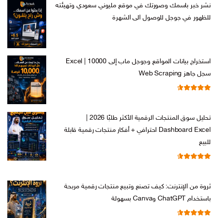
نشر خبر باسمك وصورتك في موقع مليوني سعودي وتهيئته
للظهور في جوجل للوصول الى الشهرة
السعر
السعر
ر.س
599,00
ر.س
199,00
الأصلي
الحالي
هو:
هو:
استخراج بيانات المواقع وجوجل ماب إلى Excel | 10000
ر.س 599,00.
ر.س 199,00.
سجل جاهز Web Scraping
تم التقييم
السعر
السعر
ر.س
599,00
ر.س
99,00
من 5
4.71
الأصلي
الحالي
تحليل سوق المنتجات الرقمية الأكثر طلبًا 2026 |
هو:
هو:
Dashboard Excel احترافي + أفكار منتجات رقمية قابلة
ر.س 599,00.
ر.س 99,00.
للبيع
تم التقييم
السعر
السعر
ر.س
99,00
ر.س
19,00
من 5
4.67
الأصلي
الحالي
ثروة من الإنترنت: كيف تصنع وتبيع منتجات رقمية مربحة
هو:
هو:
باستخدام ChatGPT وCanva بسهولة
ر.س 99,00.
ر.س 19,00.