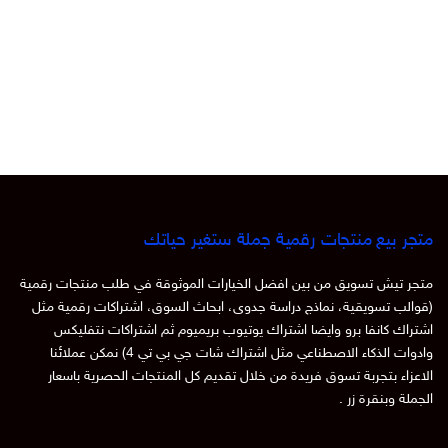
متجر بيع منتجات رقمية جملة ستغير حياتك
متجر تيش تسويق من بين افضل الخيارات الموثوقة في طلب منتجات رقمية
(قوالب تسويقية، نماذج دراسة جدوى، ابحاث السوق، اشتراكات رقمية مثل
اشتراك كانفا برو وايضا اشتراك يوتيوب بريميوم ثم اشتراكات نتفليكس
وادوات الذكاء الاصطناعي مثل اشتراك شات جي بي تي 4) نمكن عملائنا
الاعزاء بتجربة تسوق فريدة من خلال تقديم كل المنتجات الحصرية باسعار
الجملة وبنقرة زر .