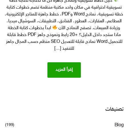
دليل خطط تسويقية ونماذج جاهزة كل ما تحتاجه لكتابة خطة
ما
تسويقية احترافية في مكان واحد مكتبة منظمة تضم خطوات كتابة
تحتاجه
لكتابة خطة
خطة تسويقية، نماذج Word وPDF، خطط جاهزة للمتاجر الإلكترونية،
تسويقية
المطاعم، العقارات، العطور، الفنادق، التطبيقات، السوشيال ميديا،
احترافية في
وزيادة المبيعات. تصفح النماذج الآن
ابدأ بخطوات كتابة الخطة
مكان
ماذا ستجد داخل الدليل؟ +20 رابط ونموذج جاهز PDF خطط قابلة
واحد
للتحميل Word نماذج قابلة للتعديل SEO منظم حسب المجال جاهز
للتنفيذ […]
إقرأ المزيد
تصنيفات
(199)
Blog