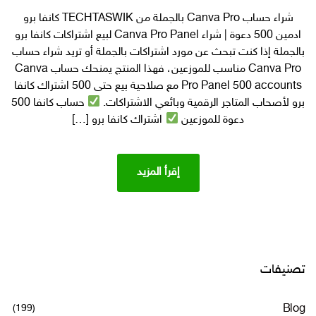
كانفا
شراء حساب Canva Pro بالجملة من TECHTASWIK كانفا برو
برو
ادمين 500 دعوة | شراء Canva Pro Panel لبيع اشتراكات كانفا برو
ادمين 500
دعوة |
بالجملة إذا كنت تبحث عن مورد اشتراكات بالجملة أو تريد شراء حساب
شراء
Canva Pro مناسب للموزعين، فهذا المنتج يمنحك حساب Canva
Canva
Pro Panel 500 accounts مع صلاحية بيع حتى 500 اشتراك كانفا
Pro
برو لأصحاب المتاجر الرقمية وبائعي الاشتراكات.
حساب كانفا 500
Panel
دعوة للموزعين
اشتراك كانفا برو […]
لبيع
اشتراكات
كانفا
برو
إقرأ المزيد
بالجملة
تصنيفات
(199)
Blog