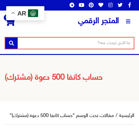
AR
0
المتجر الرقمي
ن
ا
بحث
ص
س
ا
م
ل
ا
ب
ل
حساب كانفا 500 دعوة (مشترك)
ح
ت
ث
ص
ن
ي
ف
الرئيسية
/
مقالات تحت الوسم “حساب كانفا 500 دعوة (مشترك)”