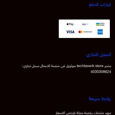
خيارات الدفع
السجل التجاري
متجر techtaswik store موثوق في منصة الاعمال.سجل تجاري:
4030308624
روابط سريعة
مورد منتجات رقمية جملة بارخص الاسعار