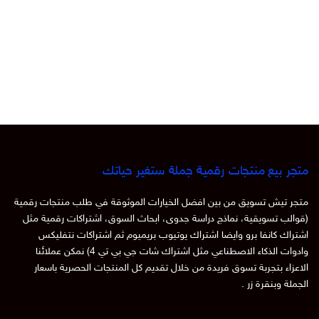
متجر بيع منتجات رقمية جملة ستغير حياتك
متجر تيش تسويق من بين افضل الخيارات الموثوقة في طلب منتجات رقمية
(قوالب تسويقية، نماذج دراسة جدوى، ابحاث السوق، اشتراكات رقمية مثل
اشتراك كانفا برو وايضا اشتراك يوتيوب بريميوم ثم اشتراكات نتفليكس
وادوات الذكاء الاصطناعي مثل اشتراك شات جي بي تي 4) نمكن عملائنا
الاعزاء بتجربة تسوق فريدة من خلال تقديم كل المنتجات الحصرية باسعار
الجملة وبنقرة زر .