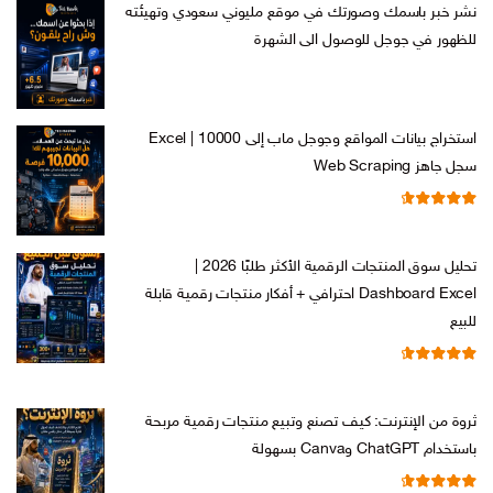
نشر خبر باسمك وصورتك في موقع مليوني سعودي وتهيئته
للظهور في جوجل للوصول الى الشهرة
السعر
السعر
ر.س
599,00
ر.س
199,00
الأصلي
الحالي
هو:
هو:
استخراج بيانات المواقع وجوجل ماب إلى Excel | 10000
ر.س 599,00.
ر.س 199,00.
سجل جاهز Web Scraping
تم التقييم
السعر
السعر
ر.س
599,00
ر.س
99,00
من 5
4.71
الأصلي
الحالي
تحليل سوق المنتجات الرقمية الأكثر طلبًا 2026 |
هو:
هو:
Dashboard Excel احترافي + أفكار منتجات رقمية قابلة
ر.س 599,00.
ر.س 99,00.
للبيع
تم التقييم
السعر
السعر
ر.س
99,00
ر.س
19,00
من 5
4.67
الأصلي
الحالي
ثروة من الإنترنت: كيف تصنع وتبيع منتجات رقمية مربحة
هو:
هو:
باستخدام ChatGPT وCanva بسهولة
ر.س 99,00.
ر.س 19,00.