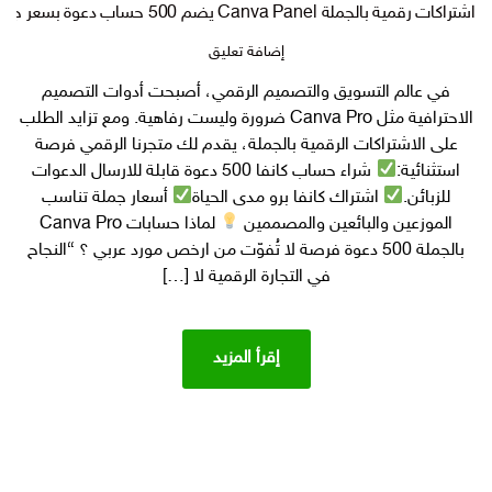
اشتراكات رقمية بالجملة Canva Panel يضم 500 حساب دعوة بسعر جملة وابدأ مشروعك الرقمي المربح!
على
إضافة تعليق
اشتراكات
في عالم التسويق والتصميم الرقمي، أصبحت أدوات التصميم
رقمية
الاحترافية مثل Canva Pro ضرورة وليست رفاهية. ومع تزايد الطلب
بالجملة
Canva
على الاشتراكات الرقمية بالجملة، يقدم لك متجرنا الرقمي فرصة
Panel
استثنائية:
شراء حساب كانفا 500 دعوة قابلة للارسال الدعوات
يضم
للزبائن.
اشتراك كانفا برو مدى الحياة
أسعار جملة تناسب
500
الموزعين والبائعين والمصممين
لماذا حسابات Canva Pro
حساب
بالجملة 500 دعوة فرصة لا تُفوّت من ارخص مورد عربي ؟ “النجاح
دعوة
في التجارة الرقمية لا […]
بسعر
جملة
وابدأ
مشروعك
إقرأ المزيد
الرقمي
المربح!