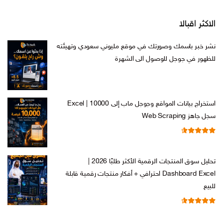
الاكثر اقبالا
نشر خبر باسمك وصورتك في موقع مليوني سعودي وتهيئته
للظهور في جوجل للوصول الى الشهرة
السعر
السعر
ر.س
599,00
ر.س
199,00
الأصلي
الحالي
هو:
هو:
استخراج بيانات المواقع وجوجل ماب إلى Excel | 10000
ر.س 599,00.
ر.س 199,00.
سجل جاهز Web Scraping
تم التقييم
السعر
السعر
ر.س
599,00
ر.س
99,00
من 5
4.71
الأصلي
الحالي
تحليل سوق المنتجات الرقمية الأكثر طلبًا 2026 |
هو:
هو:
Dashboard Excel احترافي + أفكار منتجات رقمية قابلة
ر.س 599,00.
ر.س 99,00.
للبيع
تم التقييم
السعر
السعر
ر.س
99,00
ر.س
19,00
من 5
4.67