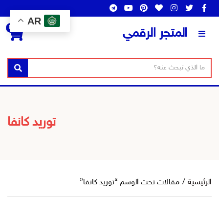
AR
0
المتجر الرقمي
ن
ا
بحث
ص
س
ا
م
ل
ا
ب
ل
توريد كانفا
ح
ت
ث
ص
ن
ي
ف
الرئيسية
/
مقالات تحت الوسم “توريد كانفا”