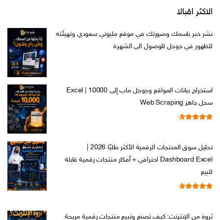
الاكثر اقبالا
نشر خبر باسمك وصورتك في موقع مليوني سعودي وتهيئته
للظهور في جوجل للوصول الى الشهرة
السعر
السعر
ر.س
599,00
ر.س
199,00
الأصلي
الحالي
هو:
هو:
استخراج بيانات المواقع وجوجل ماب إلى Excel | 10000
ر.س 599,00.
ر.س 199,00.
سجل جاهز Web Scraping
تم التقييم
السعر
السعر
ر.س
599,00
ر.س
99,00
من 5
4.71
الأصلي
الحالي
تحليل سوق المنتجات الرقمية الأكثر طلبًا 2026 |
هو:
هو:
Dashboard Excel احترافي + أفكار منتجات رقمية قابلة
ر.س 599,00.
ر.س 99,00.
للبيع
تم التقييم
السعر
السعر
ر.س
99,00
ر.س
19,00
من 5
4.67
الأصلي
الحالي
ثروة من الإنترنت: كيف تصنع وتبيع منتجات رقمية مربحة