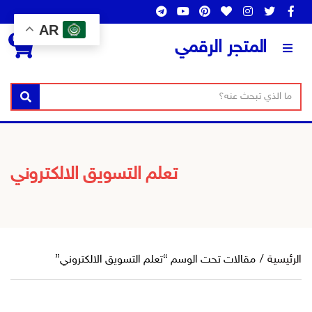
AR
0
المتجر الرقمي
ن
ا
بحث
ص
س
ا
م
ل
ا
ب
ل
تعلم التسويق الالكتروني
ح
ت
ث
ص
ن
ي
ف
الرئيسية
/
مقالات تحت الوسم “تعلم التسويق الالكتروني”