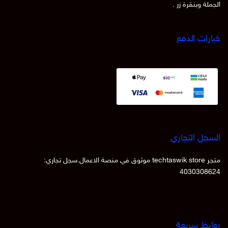
الجملة وبنقرة زر .
خيارات الدفع
السجل التجاري
متجر techtaswik store موثوق في منصة الاعمال.سجل تجاري:
4030308624
روابط سريعة