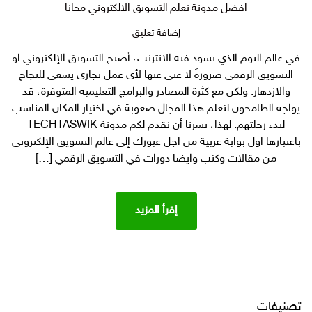
افضل مدونة تعلم التسويق الالكتروني مجانا
على
إضافة تعليق
افضل
في عالم اليوم الذي يسود فيه الانترنت، أصبح التسويق الإلكتروني او
مدونة
التسويق الرقمي ضرورةً لا غنى عنها لأي عمل تجاري يسعى للنجاح
تعلم
التسويق
والازدهار. ولكن مع كثرة المصادر والبرامج التعليمية المتوفرة، قد
الالكتروني
يواجه الطامحون لتعلم هذا المجال صعوبة في اختيار المكان المناسب
مجانا
لبدء رحلتهم. لهذا، يسرنا أن نقدم لكم مدونة TECHTASWIK
باعتبارها اول بوابة عربية من اجل عبورك إلى عالم التسويق الإلكتروني
من مقالات وكتب وايضا دورات في التسويق الرقمي […]
إقرأ المزيد
تصنيفات