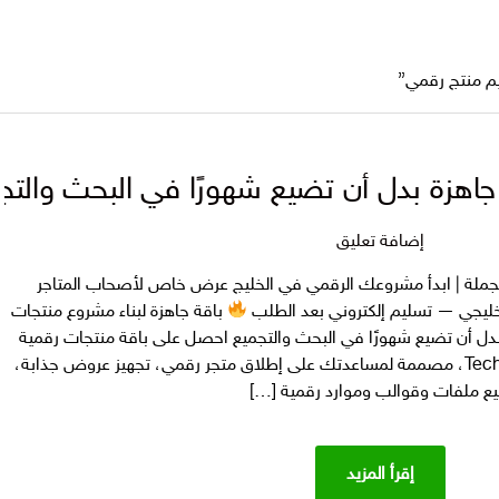
م منتج رقمي”
 جاهزة بدل أن تضيع شهورًا في البحث والتج
على
إضافة تعليق
ابدأ
بالجملة | ابدأ مشروعك الرقمي في الخليج عرض خاص لأصحاب المتاجر
بيع منتجات
ليجي — تسليم إلكتروني بعد الطلب
باقة جاهزة لبناء مشروع منتجات
رقمية
 بدل أن تضيع شهورًا في البحث والتجميع احصل على باقة منتجات رقمية
جاهزة بدل
أسطورية بالجملة من Techtaswik Store، مصممة لمساعدتك على إطلاق متجر رقمي، تجهيز عروض جذابة،
أن
يع ملفات وقوالب وموارد رقمية […]
تضيع
شهورًا
في
إقرأ المزيد
البحث