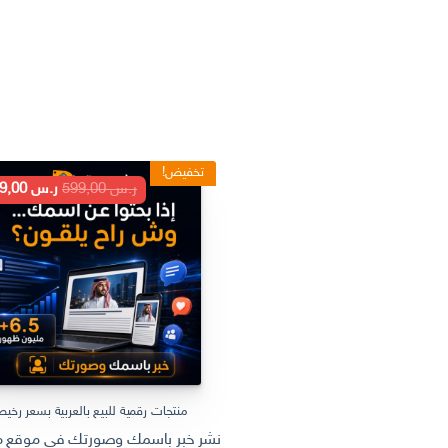
تخفيض!
السعر
ر.س
599,00
ر.س
199,00
الأصلي
هو:
ر.س 599,00.
منتجات رقمية للبيع بالعربية بسعر رخي
نشر خبر باسمك وصورتك في موقع مل