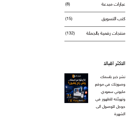
عبارات مبدعة
(8)
كتب التسويق
(15)
منتجات رقمية بالجملة
(132)
الاكثر اقبالا
نشر خبر باسمك
وصورتك في موقع
مليوني سعودي
وتهيئته للظهور في
جوجل للوصول الى
الشهرة
ر.س
599,00
السعر
السعر
ر.س
199,00