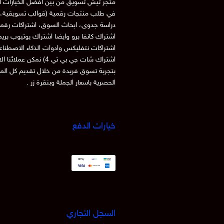
متجر تيش تسويق من بين افضل الخيارات ا
في طلب منتجات رقمية (قوالب تسويقية، 
دراسة جدوى، ابحاث السوق، اشتراكات رقم
اشتراك كانفا برو وايضا اشتراك يوتيوب بري
اشتراكات نتفليكس وادوات الذكاء الاصطنا
اشتراك شات جي بي تي 4) نمكن عملائنا
بتجربة تسوق فريدة من خلال تقديم كل الم
الحصرية باسعار الجملة وبنقرة زر .
خيارات الدفع
السجل التجاري