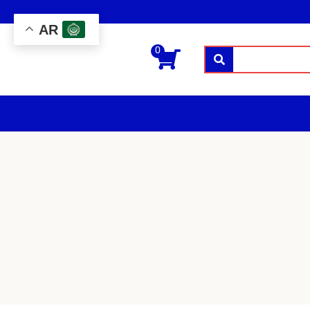
AR
0
بحث