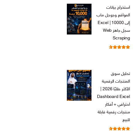
الأصلي
الحالي
استخراج بيانات
هو:
هو:
المواقع وجوجل ماب
ر.س 599,00.
ر.س 199,00.
إلى Excel | 10000
سجل جاهز Web
Scraping
تم التقييم
ر.س
599,00
من 5
4.71
السعر
السعر
ر.س
99,00
الأصلي
الحالي
تحليل سوق
هو:
هو:
المنتجات الرقمية
ر.س 599,00.
ر.س 99,00.
الأكثر طلبًا 2026 |
Dashboard Excel
احترافي + أفكار
منتجات رقمية قابلة
للبيع
تم التقييم
ر.س
99,00
من 5
4.67