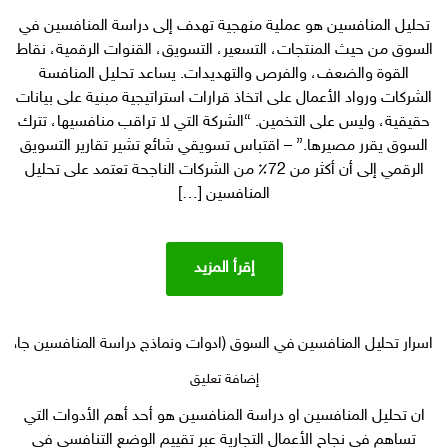
دليل
تحليل المنافسين هو عملية منهجية تهدف إلى دراسة المنافسين في
تحليل
السوق من حيث المنتجات، التسعير، التسويق، القنوات الرقمية، نقاط
المنافسين
الشامل:
القوة والضعف، والفرص والتهديدات. يساعد تحليل المنافسة
نموذج
الشركات ورواد الأعمال على اتخاذ قرارات استراتيجية مبنية على بيانات
تحليل
حقيقية، وليس على التخمين. “الشركة التي لا تراقب منافسيها، تترك
المنافسين
السوق يقرر مصيرها.” – اقتباس تسويقي شائع تشير تقارير التسويق
PDF
الرقمي إلى أن أكثر من 72٪ من الشركات الناجحة تعتمد على تحليل
+
المنافسين […]
خطوات
تحليل
المنافسين
وأدوات
إقرأ المزيد
تحليل
المنافسة
في
اسرار تحليل المنافسين في السوق (ادوات ونماذج دراسة المنافسين جاهزة
السوق
والتسويق
على
إضافة تعليق
اسرار
ان تحليل المنافسين او دراسة المنافسين هو أحد أهم الأدوات التي
تحليل
تساهم في نجاح الأعمال التجارية عبر تقييم الوضع التنافسي في
المنافسين