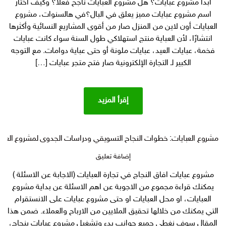
أبدأ مشروع عبايات؟ هل مشروع العبايات ناجح فعلًا؟ وكيف أختار
أون
لاين
اسم مشروع عبايات مميز يعلق في البال؟في هالسنوات، مشروع
من
العبايات أون لاين من المنزل صار من أقوى المشاريع النسائية وأكثرها
المنزل:
انتشارًا، لأن العباية منتج استهلاكي طول السنة سواء كانت عبايات
الدليل
فخمة، عبايات العيد، عبايات ملونة أو حتى عباية دوامات. مع التوجه
الذهبي
الكبير لـ التجارة الإلكترونية صار فتح متجر عبايات […]
لبراند
يربحك
آلاف
الريالات
إقرأ المزيد
مشروع العبايات: خطوات النجاح التسويقي ودراسات الجدوى لمشروع العبا
على
إضافة تعليق
مشروع
مشروع عبايات افاق النجاج في تجارة العبايات (الاجابة عن الاسئلة )
العبايات:
يمكنك قراءة مجموع من الاجوبة عن اهم الاسئلة عن بداية مشروع
خطوات
النجاح
العبايات، او محل العبايات او حتى مشروع عبايات على الانستقرام
التسويقي
التي يمكنك من خلالها تحقيق الملايين من الارباح والعملاء. ضمن هذا
ودراسات
المقال سوف نغطي جميع جوانب بدء وتشغيل مشروع عبايات بنجاح،