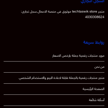
السجل التجاري
متجر techtaswik store موثوق في منصة الاعمال.سجل تجاري:
4030308624
روابط سريعة
مورد منتجات رقمية جملة بارخص الاسعار
من نحن
متجر منتجات رقمية بالجملة قابلة لاعادة البيع والاستخدام الشخصي
الصفحة الرئيسية
أسئلة شائعة