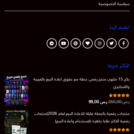
سياسية الخصوصية
انضم الينا
الأكثر مبيعا
بكج 15 مليون منتج رقمي جملة مع حقوق اعادة البيع بالعربية
والانجليزي
تم التقييم
السعر
السعر
ر.س
250,00
ر.س
99,00
من 5
4.86
الأصلي
الحالي
منتجات رقمية بالجملة قابلة للاعادة البيع لعام 2026(منتجات
هو:
هو:
رقمية الاكثر طلبا جاهزة للاستخدام واعادة البيع)
ر.س 250,00.
ر.س 99,00.