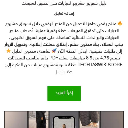
دليل تسويق مشروع العبايات حتى تحقيق المبيعات
على
إضافة تعليق
دليل
منتج رقمي جاهز للتحميل من المتجر الرقمي دليل تسويق مشروع
تسويق
العبايات حتى تحقيق المبيعات خطة رقمية عملية لأصحاب متاجر
مشروع
العبايات
العبايات والبراندات النسائية تساعدك على فهم السوق الخليجي،
حتى
جذب العملاء، بناء محتوى مقنع، إطلاق حملات إعلانية، وتحويل الزوار
تحقيق
إلى طلبات حقيقية. ابدئي الخطة الآن
شاهدي محتوى الدليل
المبيعات
تقييم 4.75 من 5 8 مراجعات عملاء PDF جاهز مناسب للمبتدئات
TECHTASWIK STORE خطة تسويقمشروع عبايات من الفكرة إلى
جذب […]
إقرأ المزيد