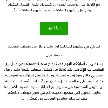
الجدوى
مع التركيز على دراسات الجدوى والتسويق الفعال لضمان تحقيق
لمشروع
الأرباح. هل مشروع العبايات مربح؟ مشروع العبايات […]
العبايات
إقرأ المزيد
تجربتي في مشروع العبايات: اول مليون ريال من مبيعات العبايات
على
إضافة تعليق
تجربتي
يسعدني أن أشارككم اليوم قصة نجاح مذهلة حققناها من خلال بيع
في
العبايات عبر الإنترنت. لقد تمكنا من تحقيق مبيعات بقيمة مليون ريال
مشروع
العبايات:
سعودي خلال فترة زمنية قصيرة، وذلك بفضل استراتيجية تسويقية
اول
ذكية تعتمد على نظام متكامل مكون من 3 عناصر رئيسية. بالاضافة
مليون
الى تجربتي الشخصية في مشروع بيع العبايات سوف اضيف لكم ايضا
ريال
تجارب الاخرين التي ستكون مفيدة لكم في تعزيز مبيعات متاجركم.
من
خطوات بداية مشروع العبايات من تجربتي […]
مبيعات
العبايات