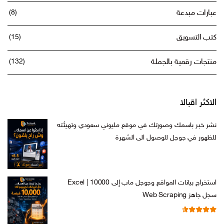
عبارات مبدعة
(8)
كتب التسويق
(15)
منتجات رقمية بالجملة
(132)
الاكثر اقبالا
نشر خبر باسمك وصورتك في موقع مليوني سعودي وتهيئته
للظهور في جوجل للوصول الى الشهرة
السعر
السعر
ر.س
599,00
ر.س
199,00
الأصلي
الحالي
هو:
هو:
استخراج بيانات المواقع وجوجل ماب إلى Excel | 10000
ر.س 599,00.
ر.س 199,00.
سجل جاهز Web Scraping
تم التقييم
السعر
السعر
ر.س
599,00
ر.س
99,00