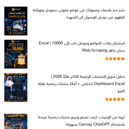
نشر خبر باسمك وصورتك في موقع مليوني سعودي وتهيئته
للظهور في جوجل للوصول الى الشهرة
السعر
السعر
ر.س
599,00
ر.س
199,00
الأصلي
الحالي
هو:
هو:
استخراج بيانات المواقع وجوجل ماب إلى Excel | 10000
ر.س 599,00.
ر.س 199,00.
سجل جاهز Web Scraping
تم التقييم
السعر
السعر
ر.س
599,00
ر.س
99,00
من 5
4.71
الأصلي
الحالي
تحليل سوق المنتجات الرقمية الأكثر طلبًا 2026 |
هو:
هو:
Dashboard Excel احترافي + أفكار منتجات رقمية قابلة
ر.س 599,00.
ر.س 99,00.
للبيع
تم التقييم
السعر
السعر
ر.س
99,00
ر.س
19,00
من 5
4.67
الأصلي
الحالي
ثروة من الإنترنت: كيف تصنع وتبيع منتجات رقمية مربحة
هو:
هو:
باستخدام ChatGPT وCanva بسهولة
ر.س 99,00.
ر.س 19,00.