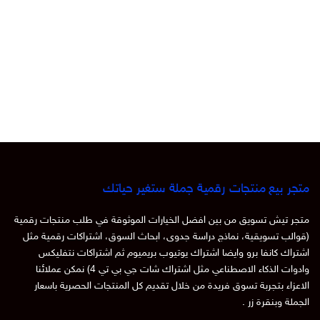
متجر بيع منتجات رقمية جملة ستغير حياتك
متجر تيش تسويق من بين افضل الخيارات الموثوقة في طلب منتجات رقمية
(قوالب تسويقية، نماذج دراسة جدوى، ابحاث السوق، اشتراكات رقمية مثل
اشتراك كانفا برو وايضا اشتراك يوتيوب بريميوم ثم اشتراكات نتفليكس
وادوات الذكاء الاصطناعي مثل اشتراك شات جي بي تي 4) نمكن عملائنا
الاعزاء بتجربة تسوق فريدة من خلال تقديم كل المنتجات الحصرية باسعار
الجملة وبنقرة زر .