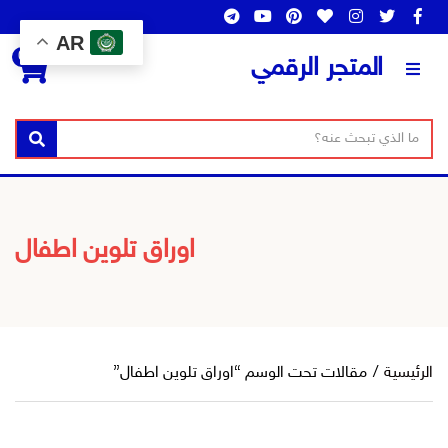
AR
0
المتجر الرقمي
ن
ا
بحث
ص
س
ا
م
ل
ا
ب
ل
اوراق تلوين اطفال
ح
ت
ث
ص
ن
ي
ف
الرئيسية
/
مقالات تحت الوسم “اوراق تلوين اطفال”