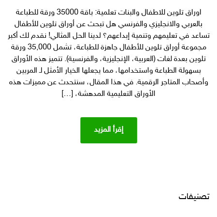
أوراق
اوراق تلوين للاطفال والبنات تعلمية: باقة 35000 ورقة للطباعة
تلوين
بالعربي والانجليزي والفرنسي هل تبحث عن أوراق تلوين للأطفال
تعليمية
للأطفال
تساعد في تعليمهم وتنمية إبداعهم؟ لدينا الحل المثالي! نقدم لك أكبر
جاهزة
مجموعة أوراق تلوين للأطفال جاهزة للطباعة، تشمل 35,000 ورقة
للطباعة
تلوين بعدة لغات (العربية، الإنجليزية، والفرنسية). تتميز هذه الأوراق
بأكثر
بسهولة الطباعة واستخدامها، مما يجعلها الخيار الأمثل لـ المربين
من
وأصحاب المتاجر الرقمية. في هذا المقال، سنتحدث عن مميزات هذه
35,000
الأوراق التعليمية المدهشة، […]
ورقة
–
مثالية
للمربين
إقرأ المزيد
والمتاجر
المنتجات
الرقمية
تصنيفات