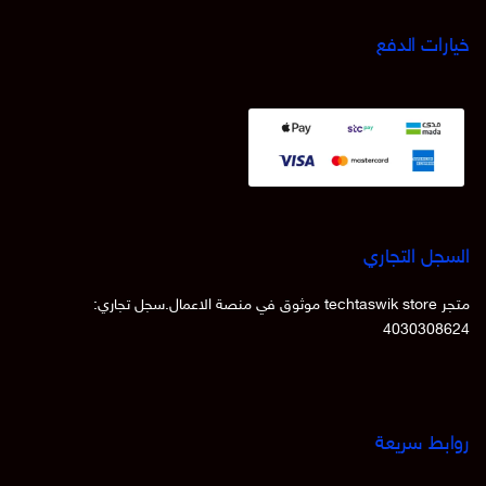
خيارات الدفع
السجل التجاري
متجر techtaswik store موثوق في منصة الاعمال.سجل تجاري:
4030308624
روابط سريعة