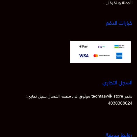
الجملة وبنقرة زر .
خيارات الدفع
السجل التجاري
متجر techtaswik store موثوق في منصة الاعمال.سجل تجاري:
4030308624
روابط سريعة