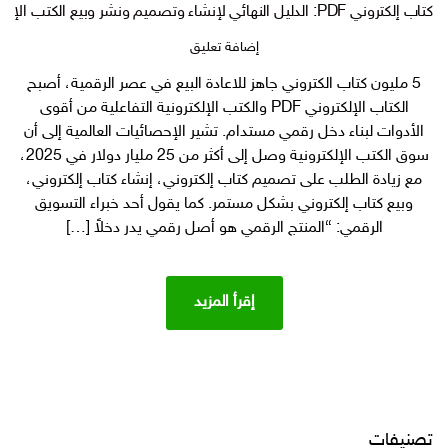
كتاب إلكتروني PDF: الدليل النهائي لإنشاء وتصميم ونشر وبيع الكتب الإلكترونية +5 مليون كتاب رقمي جاهز لإعادة البيع
على
إضافة تعليق
كتاب
5 مليون كتاب الكتروني جاهز للاعادة البيع في عصر الرقمية، أصبح
إلكتروني
الكتاب الإلكتروني PDF والكتب الإلكترونية التفاعلية من أقوى
PDF:
الدليل
الأدوات لبناء دخل رقمي مستدام. تشير الإحصائيات العالمية إلى أن
النهائي
سوق الكتب الإلكترونية وصل إلى أكثر من 25 مليار دولار في 2025،
لإنشاء
مع زيادة الطلب على تصميم كتاب إلكتروني، إنشاء كتاب إلكتروني،
وتصميم
وبيع كتاب إلكتروني بشكل مستمر. كما يقول أحد خبراء التسويق
ونشر
الرقمي: “المنتج الرقمي هو أصل رقمي يدر دخلاً […]
وبيع
الكتب
الإلكترونية
+5
إقرأ المزيد
مليون
كتاب
رقمي
جاهز
لإعادة
البيع
تصنيفات