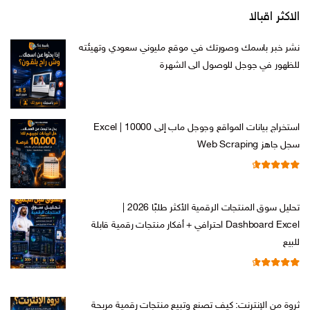
الاكثر اقبالا
نشر خبر باسمك وصورتك في موقع مليوني سعودي وتهيئته
للظهور في جوجل للوصول الى الشهرة
السعر
السعر
ر.س
599,00
ر.س
199,00
الأصلي
الحالي
هو:
هو:
استخراج بيانات المواقع وجوجل ماب إلى Excel | 10000
ر.س 599,00.
ر.س 199,00.
سجل جاهز Web Scraping
تم التقييم
السعر
السعر
ر.س
599,00
ر.س
99,00
من 5
4.71
الأصلي
الحالي
تحليل سوق المنتجات الرقمية الأكثر طلبًا 2026 |
هو:
هو:
Dashboard Excel احترافي + أفكار منتجات رقمية قابلة
ر.س 599,00.
ر.س 99,00.
للبيع
تم التقييم
السعر
السعر
ر.س
99,00
ر.س
19,00
من 5
4.67
الأصلي
الحالي
ثروة من الإنترنت: كيف تصنع وتبيع منتجات رقمية مربحة