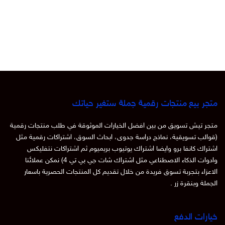
متجر بيع منتجات رقمية جملة ستغير حياتك
متجر تيش تسويق من بين افضل الخيارات الموثوقة في طلب منتجات رقمية
(قوالب تسويقية، نماذج دراسة جدوى، ابحاث السوق، اشتراكات رقمية مثل
اشتراك كانفا برو وايضا اشتراك يوتيوب بريميوم ثم اشتراكات نتفليكس
وادوات الذكاء الاصطناعي مثل اشتراك شات جي بي تي 4) نمكن عملائنا
الاعزاء بتجربة تسوق فريدة من خلال تقديم كل المنتجات الحصرية باسعار
الجملة وبنقرة زر .
خيارات الدفع