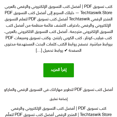
أفضل كتب
كتب تسويق PDF | أفضل كتب التسويق الإلكتروني والرقمي بالعربي
تسويق
Techtaswik Store — دليلك السريع إلى أفضل كتب التسويق PDF
PDF لتعلم
التسويق
المتجر الرقمي Techtaswik أفضل كتب تسويق PDF لتعلم التسويق
الإلكتروني
الإلكتروني والرقمي باحتراف اكتشف قائمة منظمة من أفضل كتب
والرقمي
التسويق الإلكتروني مترجمة، أفضل كتب التسويق الالكتروني بالعربي،
باحتراف
كتب فيليب كوتلر، كتب الكوبي رايتنج، وكتب تسويق ومبيعات PDF
بروابط مباشرة. تصفح روابط الكتب كلمات البحث المستهدفة محتوى
الصفحة ✔ روابط تحميل […]
إقرأ المزيد
أفضل كتب تسويق PDF لتطوير مهاراتك في التسويق الرقمي والماركوتنج
على
إضافة تعليق
أفضل كتب
كتب تسويق PDF | أفضل كتب التسويق الإلكتروني والرقمي
تسويق
Techtaswik Store | المتجر الرقمي أفضل كتب تسويق PDF لتعلّم
PDF لتطوير