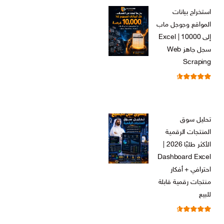
الأصلي
الحالي
استخراج بيانات
هو:
هو:
المواقع وجوجل ماب
ر.س 599,00.
ر.س 199,00.
إلى Excel | 10000
سجل جاهز Web
Scraping
تم التقييم
ر.س
599,00
من 5
4.71
السعر
السعر
ر.س
99,00
الأصلي
الحالي
تحليل سوق
هو:
هو:
المنتجات الرقمية
ر.س 599,00.
ر.س 99,00.
الأكثر طلبًا 2026 |
Dashboard Excel
احترافي + أفكار
منتجات رقمية قابلة
للبيع
تم التقييم
ر.س
99,00
من 5
4.67