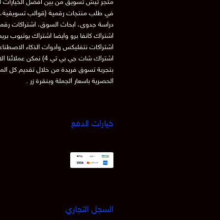
متجر تيش تسويق من بين افضل الخيارات ا
في طلب منتجات رقمية (قوالب تسويقية، 
دراسة جدوى، ابحاث السوق، اشتراكات رقم
اشتراك كانفا برو وايضا اشتراك يوتيوب بري
اشتراكات نتفليكس وادوات الذكاء الاصطنا
اشتراك شات جي بي تي 4) نمكن عملائنا
بتجربة تسوق فريدة من خلال تقديم كل الم
الحصرية باسعار الجملة وبنقرة زر .
خيارات الدفع
السجل التجاري