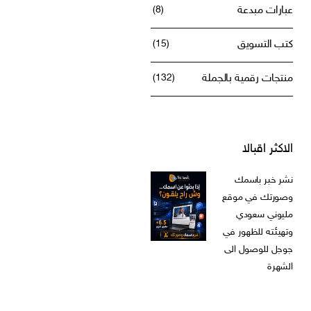
عبارات مبدعة
(8)
كتب التسويق
(15)
منتجات رقمية بالجملة
(132)
الاكثر اقبالا
نشر خبر باسمك
وصورتك في موقع
مليوني سعودي
وتهيئته للظهور في
جوجل للوصول الى
الشهرة
ر.س
599,00
السعر
السعر
ر.س
199,00