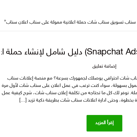
 سناب تسويق سناب شات حملة اعلانية ممولة على سناب اعلان سناب”
على
إضافة تعليق
إعلانات
اب شات احترافي يوصلك لجمهورك بسرعة؟ مع منصة إعلانات سناب
سناب
ول بسهولة، سواء كنت ترغب في عمل اعلان على سناب شات لأول مرة
شات
املة. نوفر لك كل ما تحتاجه من تكلفة إعلان سناب شات، شرح كيفية عمل
(Snapchat
بخطوة، وحتى ادارة اعلانات سناب شات بطريقة ذكية تزيد […]
Ads)
دليل
شامل
إقرأ المزيد
لإنشاء
حملة