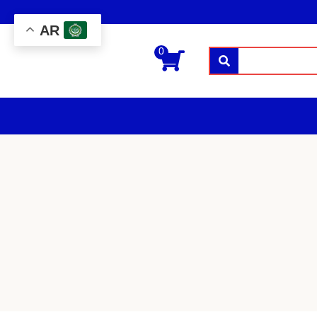
AR
0
بحث