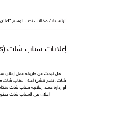
الرئيسية
/
مقالات تحت الوسم “اعلان
إعلانات سناب شات (Snapchat Ads) دليل شامل لإنشاء حملة اعلانات ممولة ناجحة في سناب
هل تبحث عن طريقة عمل إعلان سن
شات، تقدر تنشئ اعلان سناب شات مم
أو إدارة حملة إعلانية سناب شات متك
اعلان في السناب شات خطوة 