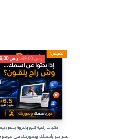
تخفيض!
السعر
ر.س
599,00
ر.س
199,00
الأصلي
هو:
ر.س 599,00.
منتجات رقمية للبيع بالعربية بسعر رخي
نشر خبر باسمك وصورتك في موقع مل