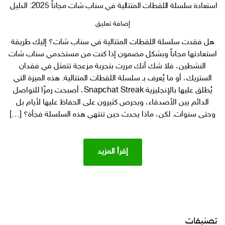
استعادة سلسلة اللقطات المتتالية في سناب شات مجاناً 2025: الدليل الكامل بالخطوات والتفاصيل للاستعادة اللقطات الممتالية
على
إضافة تعليق
استعادة
هل فقدت سلسلة اللقطات المتتالية في سناب شات؟ إليك طريقة
سلسلة
استعادتها مجاناً وبشكل مضمون إذا كنت من مستخدمي سناب شات
اللقطات
المتتالية
النشطين، فلا شك أنك مررت بتجربة مزعجة تتمثل في فقدان
في
الستريك، أو ما يُعرف بـ سلسلة اللقطات المتتالية. هذه الميزة التي
سناب
يُطلق عليها بالإنجليزية Snapchat Streak، أصبحت رمزًا للتواصل
شات
الدائم بين الأصدقاء، ويحرص كثيرون على الحفاظ عليها لأيام بل
مجاناً
وحتى سنوات. لكن، ماذا يحدث حين تنتهي هذه السلسلة فجأة؟ […]
2025:
الدليل
الكامل
بالخطوات
إقرأ المزيد
والتفاصيل
للاستعادة
اللقطات
الممتالية
تصنيفات