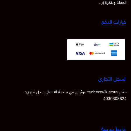
الجملة وبنقرة زر .
خيارات الدفع
السجل التجاري
متجر techtaswik store موثوق في منصة الاعمال.سجل تجاري:
4030308624
روابط سريعة