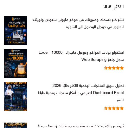
الاكثر اقبالا
نشر خبر باسمك وصورتك في موقع مليوني سعودي وتهيئته
للظهور في جوجل للوصول الى الشهرة
السعر
السعر
ر.س
599,00
ر.س
199,00
الأصلي
الحالي
هو:
هو:
استخراج بيانات المواقع وجوجل ماب إلى Excel | 10000
ر.س 599,00.
ر.س 199,00.
سجل جاهز Web Scraping
تم التقييم
السعر
السعر
ر.س
599,00
ر.س
99,00
من 5
4.71
الأصلي
الحالي
تحليل سوق المنتجات الرقمية الأكثر طلبًا 2026 |
هو:
هو:
Dashboard Excel احترافي + أفكار منتجات رقمية قابلة
ر.س 599,00.
ر.س 99,00.
للبيع
تم التقييم
السعر
السعر
ر.س
99,00
ر.س
19,00
من 5
4.67
الأصلي
الحالي
ثروة من الإنترنت: كيف تصنع وتبيع منتجات رقمية مربحة