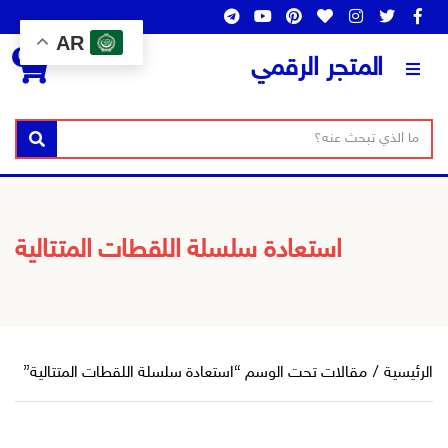
AR
0
المتجر الرقمي
ن
ا
بحث
ص
س
ا
م
ل
ا
ب
ل
استعادة سلسلة اللقطات المتتالية
ح
ت
ث
ص
ن
ي
ف
الرئيسية
/
مقالات تحت الوسم “استعادة سلسلة اللقطات المتتالية”