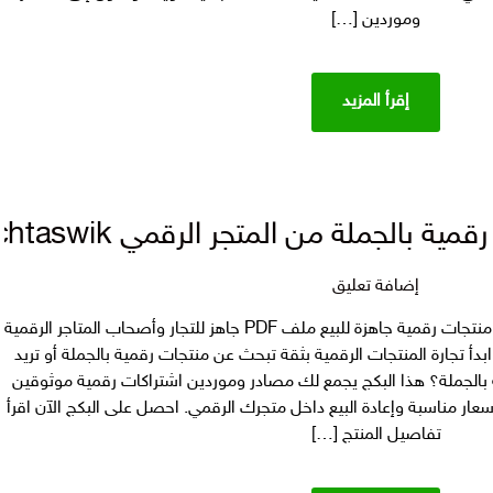
رقمية
وموردين […]
بالجملة
من
المتجر
إقرأ المزيد
الرقمي
 بالجملة من المتجر الرقمي techtaswik
على
إضافة تعليق
بكج
بكج موردين اشتراكات رقمية بالجملة | منتجات رقمية جاهزة للبيع ملف PDF جاهز للتجار وأصحاب المتاجر الرقمية
موردين
بدأ تجارة المنتجات الرقمية بثقة تبحث عن منتجات رقمية بالجملة أو تريد
اشتراكات
الجملة؟ هذا البكج يجمع لك مصادر وموردين اشتراكات رقمية موثوقين
رقمية
عار مناسبة وإعادة البيع داخل متجرك الرقمي. احصل على البكج الآن اقرأ
بالجملة
تفاصيل المنتج […]
من
المتجر