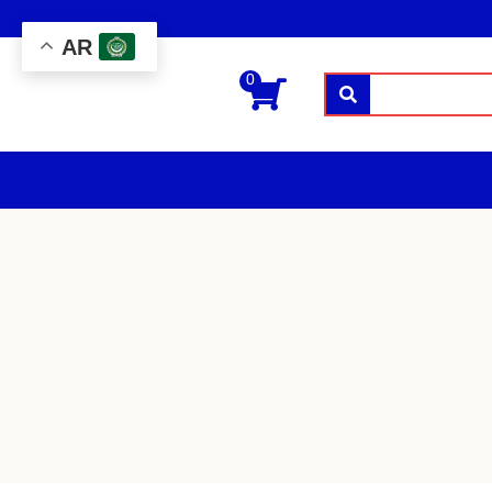
AR
0
بحث