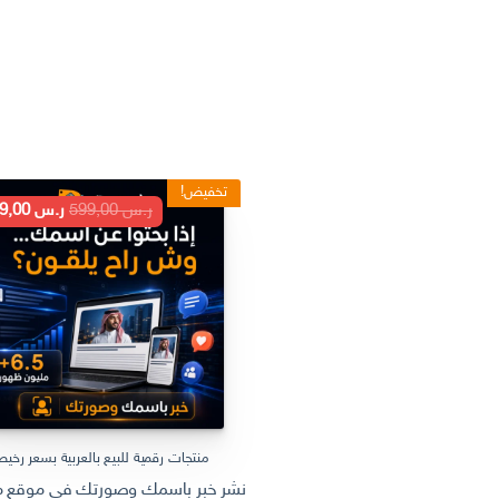
تخفيض!
السعر
ر.س
599,00
ر.س
199,00
الأصلي
هو:
ر.س 599,00.
منتجات رقمية للبيع بالعربية بسعر رخي
نشر خبر باسمك وصورتك في موقع مل