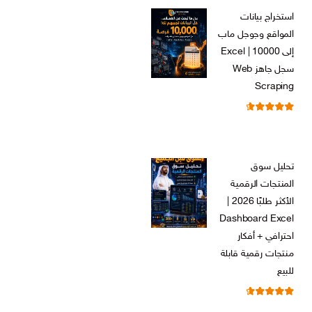
الأصلي
الحالي
استخراج بيانات
هو:
هو:
المواقع وجوجل ماب
ر.س 599,00.
ر.س 199,00.
إلى Excel | 10000
سجل جاهز Web
Scraping
تم التقييم
ر.س
599,00
من 5
4.71
السعر
السعر
ر.س
99,00
الأصلي
الحالي
تحليل سوق
هو:
هو:
المنتجات الرقمية
ر.س 599,00.
ر.س 99,00.
الأكثر طلبًا 2026 |
Dashboard Excel
احترافي + أفكار
منتجات رقمية قابلة
للبيع
تم التقييم
ر.س
99,00
من 5
4.67