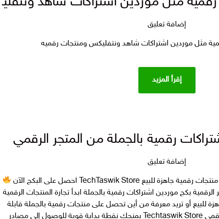
 رقمية مثل موردين اشتراكات شاهد ونتفل
على
إضافة تعليق
بكج
مية مثل موردين اشتراكات شاهد ونتفليكس ومنتجات رقميه
موردين
اشتراكات
رقمية
إقرأ المزيد
مثل
موردين
اشتراكات
شاهد
ونتفليكس
تراكات رقمية بالجملة من المتجر الرقمي
ومنتجات
رقميه
على
إضافة تعليق
بكج
بيع TechTaswik Store احصل على البكج الآن
ارقام
متاجر الرقمية بكج موردين اشتراكات رقمية بالجملة ابدأ تجارة المنتجات الرقمية
موردين
ة للبيع أو تريد معرفة من أين تحصل على منتجات رقمية بالجملة قابلة
اشتراكات
لإعادة البيع؟ هذا البكج من المتجر الرقمي Techtaswik Store يمنحك نقطة بداية قوية للوصول إلى مصادر