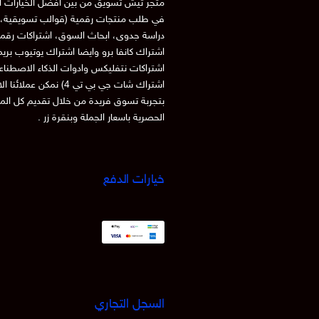
متجر تيش تسويق من بين افضل الخيارات ا
في طلب منتجات رقمية (قوالب تسويقية، 
دراسة جدوى، ابحاث السوق، اشتراكات رقم
اشتراك كانفا برو وايضا اشتراك يوتيوب بري
اشتراكات نتفليكس وادوات الذكاء الاصطنا
اشتراك شات جي بي تي 4) نمكن عملائنا
بتجربة تسوق فريدة من خلال تقديم كل الم
الحصرية باسعار الجملة وبنقرة زر .
خيارات الدفع
السجل التجاري