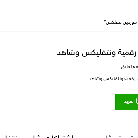
 موردين نتفلكس”
 رقمية ونتفليكس وشاهد
على
ة تعليق
بكج
ت رقمية ونتفليكس وشاهد
موردين
اشتراكات
رقمية ونتفليكس
أ المزيد
وشاهد