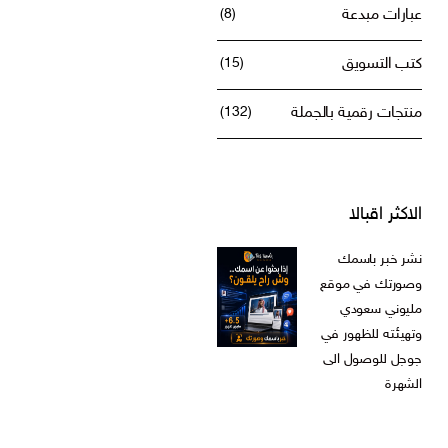
يكس ومنتجات رقميه
عبارات مبدعة
(8)
كتب التسويق
(15)
منتجات رقمية بالجملة
(132)
الاكثر اقبالا
نشر خبر باسمك
وصورتك في موقع
مليوني سعودي
وتهيئته للظهور في
جوجل للوصول الى
الشهرة
ر.س
599,00
السعر
السعر
ر.س
199,00