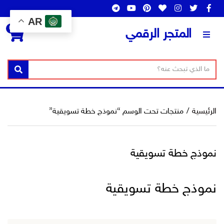
AR
0
المتجر الرقمي
ن
ا
بحث
ص
س
ا
م
ل
ا
الرئيسية
/
منتجات تحت الوسم “نموذج خطة تسويقية”
ب
ل
ح
ت
ث
ص
نموذج خطة تسويقية
ن
ي
ف
نموذج خطة تسويقية