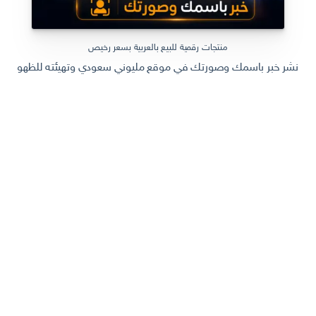
منتجات رقمية للبيع بالعربية بسعر رخيص
نشر خبر باسمك وصورتك في موقع مليوني سعودي وتهيئته للظهور في