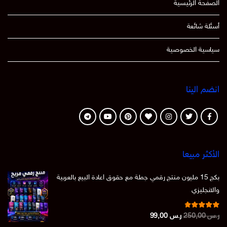
الصفحة الرئيسية
أسئلة شائعة
سياسية الخصوصية
انضم الينا
الأكثر مبيعا
بكج 15 مليون منتج رقمي جملة مع حقوق اعادة البيع بالعربية
والانجليزي
تم التقييم
السعر
السعر
ر.س
250,00
ر.س
99,00
من 5
4.86