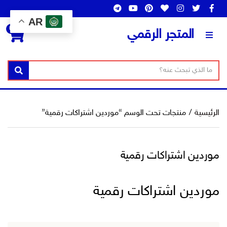
AR
0
المتجر الرقمي
ن
ا
بحث
ص
س
ا
م
ل
ا
الرئيسية
/
منتجات تحت الوسم “موردين اشتراكات رقمية”
ب
ل
ح
ت
ث
ص
موردين اشتراكات رقمية
ن
ي
ف
موردين اشتراكات رقمية