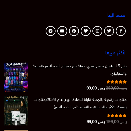
انضم الينا
الأكثر مبيعا
بكج 15 مليون منتج رقمي جملة مع حقوق اعادة البيع بالعربية
والانجليزي
تم التقييم
السعر
السعر
ر.س
250,00
ر.س
99,00
من 5
4.86
الأصلي
الحالي
منتجات رقمية بالجملة قابلة للاعادة البيع لعام 2026(منتجات
هو:
هو:
رقمية الاكثر طلبا جاهزة للاستخدام واعادة البيع)
ر.س 250,00.
ر.س 99,00.
تم التقييم
السعر
السعر
ر.س
199,00
ر.س
99,00
من 5
4.73
الأصلي
الحالي