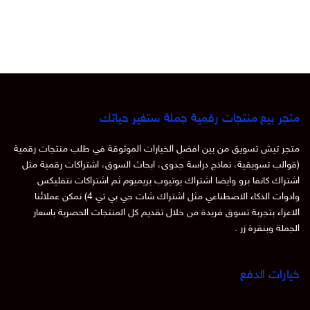
متجر بيع منتجات رقمية جملة ستغير حياتك
متجر تيش تسويق من بين افضل الخيارات الموثوقة في طلب منتجات رقمية
(قوالب تسويقية، نماذج دراسة جدوى، ابحاث السوق، اشتراكات رقمية مثل
اشتراك كانفا برو وايضا اشتراك يوتيوب بريميوم ثم اشتراكات نتفليكس
وادوات الذكاء الاصطناعي مثل اشتراك شات جي بي تي 4) نمكن عملائنا
الاعزاء بتجربة تسوق فريدة من خلال تقديم كل المنتجات الحصرية باسعار
الجملة وبنقرة زر .
خيارات الدفع