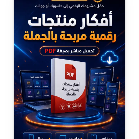
الأصلي
الحالي
هو:
هو:
ر.س 99,99.
ر.س 19,00.