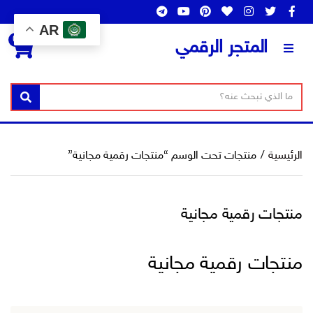
AR
0
المتجر الرقمي
ن
ا
بحث
ص
س
ا
م
ل
ا
الرئيسية
/
منتجات تحت الوسم “منتجات رقمية مجانية”
ب
ل
ح
ت
ث
ص
منتجات رقمية مجانية
ن
ي
ف
منتجات رقمية مجانية