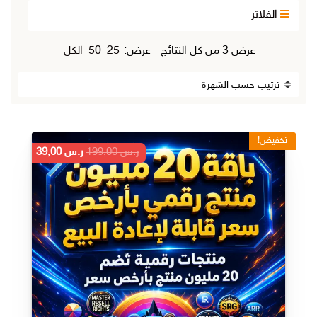
الفلاتر
تم
عرض ⁦3⁩ من كل النتائج
عرض:
25
50
الكل
الفرز
حسب
الشهرة
تخفيض!
السعر
السعر
ر.س
199,00
ر.س
39,00
الأصلي
الحالي
هو:
هو:
ر.س 199,00.
ر.س 39,00.