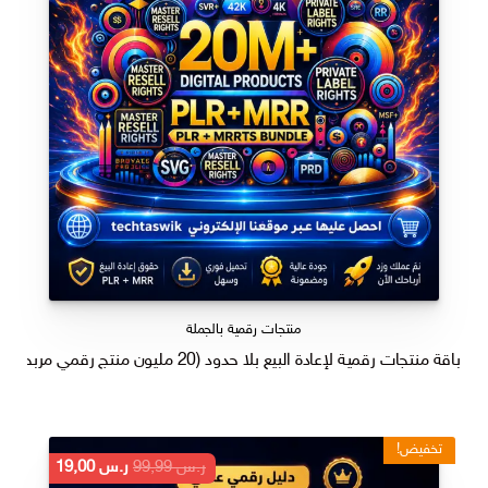
منتجات رقمية بالجملة
باقة منتجات رقمية لإعادة البيع بلا حدود (20 مليون منتج رقمي مربح)
تخفيض!
السعر
السعر
ر.س
99,99
ر.س
19,00