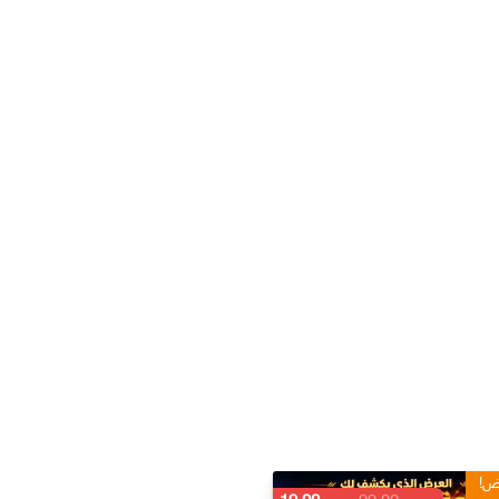
ض!
تخفيض!