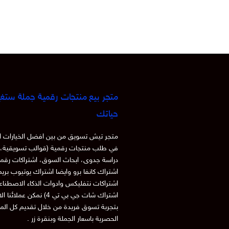
متجر بيع منتجات رقمية جملة ستغي
حياتك
متجر تيش تسويق من بين افضل الخيارات ا
في طلب منتجات رقمية (قوالب تسويقية، 
دراسة جدوى، ابحاث السوق، اشتراكات رقم
اشتراك كانفا برو وايضا اشتراك يوتيوب بري
اشتراكات نتفليكس وادوات الذكاء الاصطنا
اشتراك شات جي بي تي 4) نمكن عملائنا
بتجربة تسوق فريدة من خلال تقديم كل الم
الحصرية باسعار الجملة وبنقرة زر .