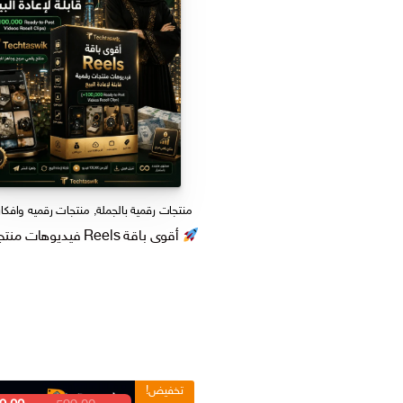
هو:
ر.س 599,00.
منتجات رقمية بالجملة
,
منتجات رقميه وافكار
أقوى باقة Reels فيديوهات منتجات رقمية قابلة للاعادة البيع – T (+100,000 Ready-to-Post Videos Resell Clips )
تخفيض!