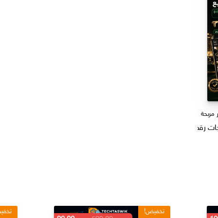
هو:
ر.س 59,00.
 مربحة
تخفيض!
تخفي