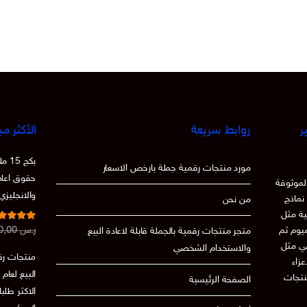
ر
روابط سريعة
الأكثر مب
بكج
مورد منتجات رقمية جملة بارخص الاسعار
حقوق اعادة
لموثوقة
والانجليزي
نماذج
من نحن
ية مثل
تم التقي
ميوم ثم
ر.س
250,00
متجر منتجات رقمية بالجملة قابلة لاعادة البيع
من 5
86
عي مثل
والاستخدام الشخصي
منتجات رقم
 الاعزاء
نتجات
الصفحة الرئيسية
الاكثر طلب