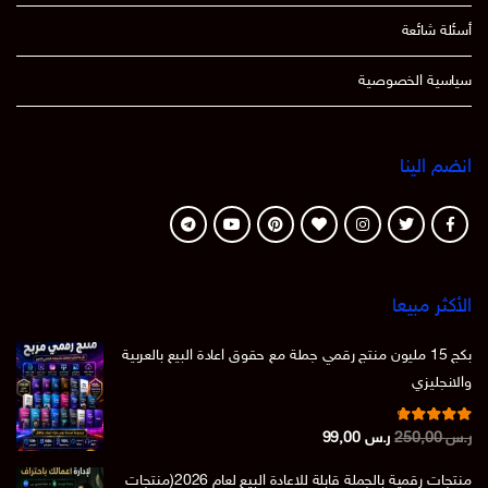
أسئلة شائعة
سياسية الخصوصية
انضم الينا
الأكثر مبيعا
بكج 15 مليون منتج رقمي جملة مع حقوق اعادة البيع بالعربية
والانجليزي
تم التقييم
السعر
السعر
ر.س
250,00
ر.س
99,00
من 5
4.86
الأصلي
الحالي
منتجات رقمية بالجملة قابلة للاعادة البيع لعام 2026(منتجات
هو:
هو: