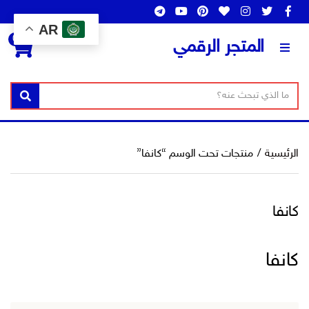
AR
0
المتجر الرقمي
ن
ا
بحث
ص
س
ا
م
ل
ا
الرئيسية
/
منتجات تحت الوسم “كانفا”
ب
ل
ح
ت
ث
ص
كانفا
ن
ي
ف
كانفا