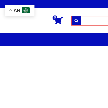
AR
0
بحث