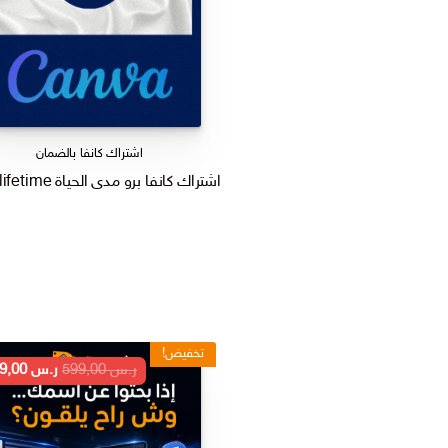
اشتراك كانفا بالضمان
اشتراك كانفا برو مدى الحياة Canva Pro lifetime
تخفيض!
السعر
ر.س
599,00
ر.س
199,00
الأصلي
هو:
ر.س 599,00.