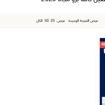
عرض النتيجة الوحيدة
عرض:
25
50
الكل
السعر
الحالي
هو:
ر.س 49,00.