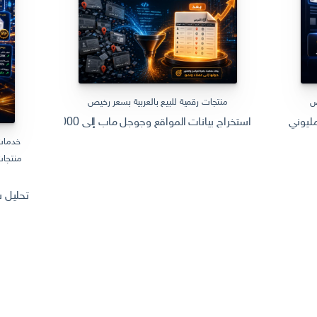
ص
منتجات رقمية للبيع بالعربية بسعر رخيص
استخراج بيانات المواقع وجوجل ماب إلى Excel | 10000 سجل جاهز Web Scraping
يوني سعودي وتهيئته للظهور في جوجل للوصول الى الشهرة
خدمات
منتجات
تحليل سوق المنتجات