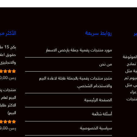
ر
روابط سريعة
الأكثر مب
بكج
مورد منتجات رقمية جملة بارخص الاسعار
حقوق اعادة
لموثوقة
والانجليزي
نماذج
من نحن
ية مثل
تم التقي
ميوم ثم
ر.س
250,00
متجر منتجات رقمية بالجملة قابلة لاعادة البيع
من 5
86
عي مثل
والاستخدام الشخصي
منتجات رقم
 الاعزاء
نتجات
الصفحة الرئيسية
الاكثر طلب
البيع)
أسئلة شائعة
تم التقي
سياسية الخصوصية
ر.س
199,00
من 5
.73