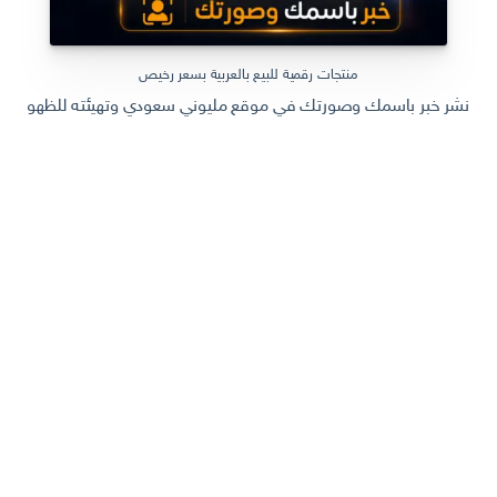
منتجات رقمية للبيع بالعربية بسعر رخيص
نشر خبر باسمك وصورتك في موقع مليوني سعودي وتهيئته للظهور في