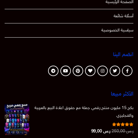
الصفحة الرئيسية
أسئلة شائعة
سياسية الخصوصية
انضم الينا
الأكثر مبيعا
بكج 15 مليون منتج رقمي جملة مع حقوق اعادة البيع بالعربية
والانجليزي
تم التقييم
السعر
السعر
ر.س
250,00
ر.س
99,00
من 5
4.86