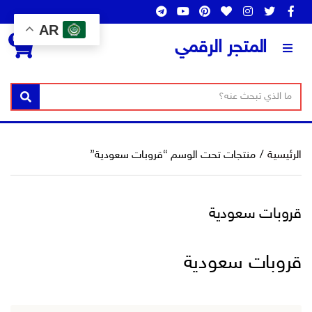
AR
0
المتجر الرقمي
ن
ا
بحث
ص
س
ا
م
ل
ا
الرئيسية
/
منتجات تحت الوسم “قروبات سعودية”
ب
ل
ح
ت
ث
ص
قروبات سعودية
ن
ي
ف
قروبات سعودية