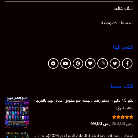
أسئلة شائعة
سياسية الخصوصية
انضم الينا
الأكثر مبيعا
بكج 15 مليون منتج رقمي جملة مع حقوق اعادة البيع بالعربية
والانجليزي
تم التقييم
السعر
السعر
ر.س
250,00
ر.س
99,00
من 5
4.86
الأصلي
الحالي
منتجات رقمية بالجملة قابلة للاعادة البيع لعام 2026(منتجات
هو:
هو: