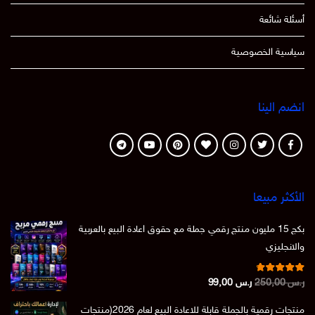
أسئلة شائعة
سياسية الخصوصية
انضم الينا
الأكثر مبيعا
بكج 15 مليون منتج رقمي جملة مع حقوق اعادة البيع بالعربية
والانجليزي
تم التقييم
السعر
السعر
ر.س
250,00
ر.س
99,00
من 5
4.86
الأصلي
الحالي
منتجات رقمية بالجملة قابلة للاعادة البيع لعام 2026(منتجات
هو:
هو: