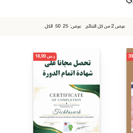
تم
عرض ⁦2⁩ من كل النتائج
عرض:
25
50
الكل
الفرز
حسب
الشهرة
السعر
ر.س
18,99
الحالي
هو:
ر.س 39,00.