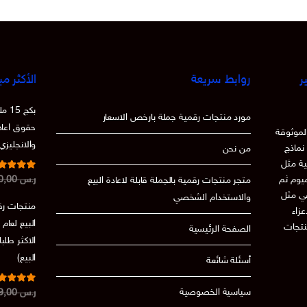
ر
روابط سريعة
الأكثر مب
بكج
مورد منتجات رقمية جملة بارخص الاسعار
حقوق اعادة
لموثوقة
والانجليزي
نماذج
من نحن
ية مثل
تم التقي
ميوم ثم
ر.س
250,00
متجر منتجات رقمية بالجملة قابلة لاعادة البيع
من 5
86
عي مثل
والاستخدام الشخصي
منتجات رقم
 الاعزاء
نتجات
الصفحة الرئيسية
الاكثر طلب
البيع)
أسئلة شائعة
تم التقي
سياسية الخصوصية
ر.س
199,00
من 5
.73