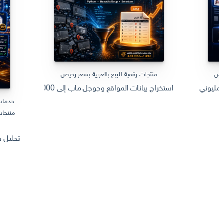
ص
منتجات رقمية للبيع بالعربية بسعر رخيص
استخراج بيانات المواقع وجوجل ماب إلى Excel | 10000 سجل جاهز Web Scraping
يوني سعودي وتهيئته للظهور في جوجل للوصول الى الشهرة
خدمات
منتجات
تحليل سوق المنتجات