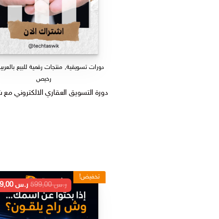
دورات تسويقية
,
منتجات رقمية للبيع بالعربي
رخيص
دورة التسويق العقاري الالكتروني مع شهاد
تخفيض!
السعر
ر.س
599,00
ر.س
199,00
الأصلي
هو:
ر.س 599,00.