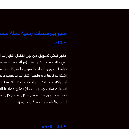
متجر بيع منتجات رقمية جملة ستغي
حياتك
متجر تيش تسويق من بين افضل الخيارات ا
في طلب منتجات رقمية (قوالب تسويقية، 
دراسة جدوى، ابحاث السوق، اشتراكات رقم
اشتراك كانفا برو وايضا اشتراك يوتيوب بري
اشتراكات نتفليكس وادوات الذكاء الاصطنا
اشتراك شات جي بي تي 4) نمكن عملائنا
بتجربة تسوق فريدة من خلال تقديم كل الم
الحصرية باسعار الجملة وبنقرة زر .
خيارات الدفع