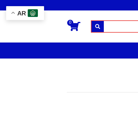
AR
0
بحث